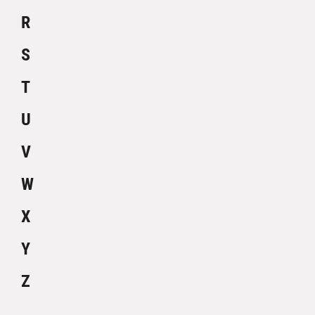
R
S
T
U
V
W
X
Y
Z