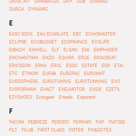
DRIVE.INT
DRMARCUS
DRY
DUB
DURAND
DURCA
DYNAMIC
E
EASY SOCK
EAU ECARLATE
EBC
ECHOMASTER
ECLIPSE
ECOBUDGET
ECOFRANCE
ECOLIFE
EIBACH
EINHELL
ELF
ELSAN
EMI
EMPHASER
ENCHANTIMA
ENZO
EQUIPA
ERDE
ERGOSEAT
ERICSSON
ERKA
EROL
ESSO
ESTATE
ESX
ETAI
ETC
ETWOW
EUFAB
EUROFAC
EUROMAT
EUROSPHERE
EUROTUNNIG
EUROTUNNING
EVO
EVOFORMAN
EXACT
EXELMOTOR
EXIDE
EZETIL
EZYSHOES
Ecoxgear
Ertedis
Exponent
F
FACOM
FEBREZE
FERODO
FERRARI
FIAT
FIAT500
FILT
FILUB
FIRST CLASS
FISTER
FIX&GOTEX