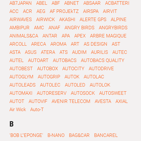
AB7JAPAN
ABEL
ABF
ABNET
ABSAAR
ACBATTERI
ACC
ACR
AEG
AF PROJEkTZ
AIRSPA
AIRVIT
AIRWAVES
AIRWICK
AKASHI
ALERTE GPS
ALPINE
AMBIPUR
AMC
ANAF
ANGRY BIRDS
ANGRYBIRDS
ANIMALS&CA
ANTAR
APA
APEX
ARBRE MAGIQUE
ARCOLL
ARECA
AROMA
ART
AS DESIGN
AST
ASTA
ASUS
ATERA
ATS
AUDIM
AURILIS
AUTEC
AUTEL
AUTOART
AUTOBACS
AUTOBACS QUALITY
AUTOBEST
AUTOBOX
AUTOCITY
AUTODRIVE
AUTOGLYM
AUTOGRIP
AUTOK
AUTOLAC
AUTOLEADS
AUTOLEC
AUTOLED
AUTOLOK
AUTOMAXI
AUTORESERV
AUTOSOCK
AUTOSWEET
AUTOT
AUTOVIF
AVENIR TELECOM
AVESTA
AXIAL
Air Wick
Auto-T
B
'BOB L''EPONGE'
B-NANO
BAG&CAR
BANCAREL