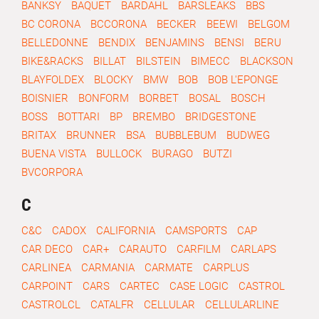
BANKSY
BAQUET
BARDAHL
BARSLEAKS
BBS
BC CORONA
BCCORONA
BECKER
BEEWI
BELGOM
BELLEDONNE
BENDIX
BENJAMINS
BENSI
BERU
BIKE&RACKS
BILLAT
BILSTEIN
BIMECC
BLACKSON
BLAYFOLDEX
BLOCKY
BMW
BOB
BOB L'EPONGE
BOISNIER
BONFORM
BORBET
BOSAL
BOSCH
BOSS
BOTTARI
BP
BREMBO
BRIDGESTONE
BRITAX
BRUNNER
BSA
BUBBLEBUM
BUDWEG
BUENA VISTA
BULLOCK
BURAGO
BUTZI
BVCORPORA
C
C&C
CADOX
CALIFORNIA
CAMSPORTS
CAP
CAR DECO
CAR+
CARAUTO
CARFILM
CARLAPS
CARLINEA
CARMANIA
CARMATE
CARPLUS
CARPOINT
CARS
CARTEC
CASE LOGIC
CASTROL
CASTROLCL
CATALFR
CELLULAR
CELLULARLINE