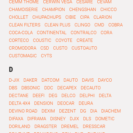
CEMM THOME
CERWIN VEGA
CESARE
CEVAM
CHAMOISERIE
CHAMPION
CHENGSHAN
CHICCO
CHOLLET
CHUPACHUPS
CIBIE
CIPA
CLARION
CLEAN FILTERS
CLEAN PLUS
CLINGO
CMD
COBRA
COCA-COLA
CONTINENTAL
CONTRALCO
CORA
CORTECO
COUSTIC
COYOTE
CREATE
CROMODORA
CSD
CUSTO
CUSTOAUTO
CUSTOMAGIC
CYTS
D
D-JIX
DAKER
DATCOM
DAUTO
DAVIS
DAYCO
DBS
DBSONIC
DDC
DECAPEX
DECAUTO
DECTANE
DEEFI
DEG
DELCO
DELPHI
DELTA
DELTA 4X4
DENSION
DEOCAR
DEURA
DEVINO ROAD
DEXIM
DEZENT
DG
DIA
DIACHEM
DIFAXA
DIFRAMA
DISNEY
DJIX
DLS
DOMETIC
DORILAND
DRAGSTER
DREMEL
DRESSCAR