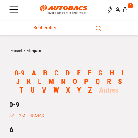
0
Accueil
Marques
0-9
A
B
C
D
E
F
G
H
I
J
K
L
M
N
O
P
Q
R
S
T
U
V
W
X
Y
Z
Autres
0-9
3A
3M
4SMART
A