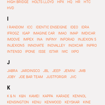
HIGH BRIDGE
HOLTS LLOYD
HPX
HQ
HR
HTC
HVD
I
I RANDOM
ICC
IDENTIC ENSEIGNE
IDEO
IDRA
IFROGZ
IGAP
IMAGINE CAR
IMAO
IMAP
IMDICAR
IMOOVE
IMPEX
INA
INFINY
INFORAD
INJEXION 5
INJEXION5
INNOVATE
INOVALLEY
INOXCAR
INPRO
INTENSO
IPONE
ISSE
ISTAR
IWC
IXPO
J
JABRA
JARDINSCO
JBL
JEEP
JEMINI
JMB
JOBY
JOE BAR TEAM
JUSTFORGIR
JVC
K
K & N
K&N
KAMEI
KAPPA
KARADE
KENNOL
KENSINGTON
KENU
KENWOOD
KEYSKAR
KINE