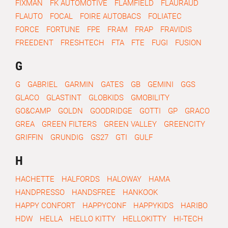
FIXMAN
FK AUTOMOTIVE
FLAMFIELD
FLAURAUD
FLAUTO
FOCAL
FOIRE AUTOBACS
FOLIATEC
FORCE
FORTUNE
FPE
FRAM
FRAP
FRAVIDIS
FREEDENT
FRESHTECH
FTA
FTE
FUGI
FUSION
G
G
GABRIEL
GARMIN
GATES
GB
GEMINI
GGS
GLACO
GLASTINT
GLOBKIDS
GMOBILITY
GO&CAMP
GOLDN
GOODRIDGE
GOTTI
GP
GRACO
GREA
GREEN FILTERS
GREEN VALLEY
GREENCITY
GRIFFIN
GRUNDIG
GS27
GTI
GULF
H
HACHETTE
HALFORDS
HALOWAY
HAMA
HANDPRESSO
HANDSFREE
HANKOOK
HAPPY CONFORT
HAPPYCONF
HAPPYKIDS
HARIBO
HDW
HELLA
HELLO KITTY
HELLOKITTY
HI-TECH