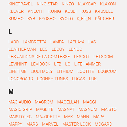
KINETRAVEL
KING STAR
KINZO
KLAXCAR
KLAXON
KLEVER
KNECHT
KONIG
KOSEI
KOSS
KRUSELL
KUMHO
KYB
KYOSHO
KYOTO
K_ET_N
KÄRCHER
L
LABO
LAMBRETTA
LAMPA
LAPLAYA
LAS
LEATHERMAN
LEC
LECOY
LENCO
LES JARDINS DE LA COMTESSE
LESCOT
LETSCOM
LEVININT
LEXIBOOK
LFB
LG
LIFEHAMMER
LIFETIME
LIQUI MOLY
LITHIUM
LOCTITE
LOGICOM
LONGBOARD
LOONEY TUNES
LUCAS
LUK
M
MAC AUDIO
MACROM
MAGELLAN
MAGGI
MAGIC GRIP
MAGLITE
MAGNAT
MAGNUM
MAISTO
MAISTOTEC
MAJORETTE
MAK
MANN
MAPA
MAPPY
MARS
MARVEL
MASTER LOCK
MCGARD