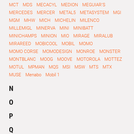
MCT
MDS
MECACYL
MEDION
MEGUIAR'S
MERCEDES
MERCER
METAL5
METASYSTEM
MGI
MGM
MHW
MICH
MICHELIN
MILENCO
MILLEMIGL
MINERVA
MINI
MINIBATT
MINICHAMPS
MINION
MIO
MIRAGE
MIRALUB
MIRAREED
MOBICOOL
MOBIL
MOMO
MOMO CORSE
MOMODESIGN
MONROE
MONSTER
MONTBLANC
MOOG
MOOVE
MOTOROLA
MOTTEZ
MOTUL
MPMAN
MQS
MSI
MSW
MTS
MTX
MUSE
Menabo
Mobil 1
N
O
P
Q