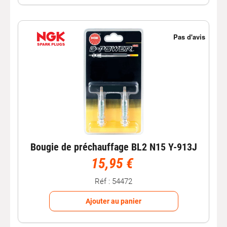
Commandez Vos
Bougies
de
Préchauffage dès Aujourd'hui
Profitez de la facilité de commander vos
bougies de
préchauffage
en ligne sur notre site.
Sélectionnez les
bougies
adaptées à votre
moteur diesel
,
ajoutez-les à votre panier et bénéficiez d'une livraison
rapide pour des démarrages sans problème, même par
temps froid.
Bougie de préchauffage BL2 N15 Y-913J
15,95 €
Réf : 54472
Ajouter au panier