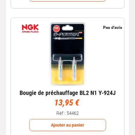
Optimisez la performance de votre véhicule diesel avec
les
bougies de préchauffage
BOSCH et NGK, leaders
mondiaux dans le domaine. Les bougies BOSCH sont
reconnues pour leur qualité et leur durabilité
exceptionnelles, tandis que les bougies NGK sont
appréciées pour leur
performance
et leur longévité.
Large Gamme de Modèles et
d'Applications
Nous proposons une
large gamme
de modèles de
bougies
pour répondre aux besoins spécifiques de votre
moteur diesel.
Que vous ayez une petite
voiture
, un
SUV
ou une
camionnette, vous trouverez le produit adaptées à votre
Bougie de préchauffage BL2 N1 Y-924J
moteur.
13,95 €
Assurez-vous de vérifier le modèle et la référence de
bougies appropriés à votre véhicule pour garantir des
Réf : 54462
démarrages sans problème, même par temps froid. En
plus des bougies, explorez également nos autres
Ajouter au panier
catégories telles que les
bougies d'allumage
et
Batterie
voiture
pour l'entretien complet de votre
véhicule
.