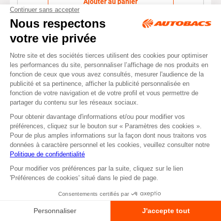
Ajouter au panier
Bougies de préchauffage DURATERM BL2
N42 - BOSCH
31,95 €
Réf : 205504