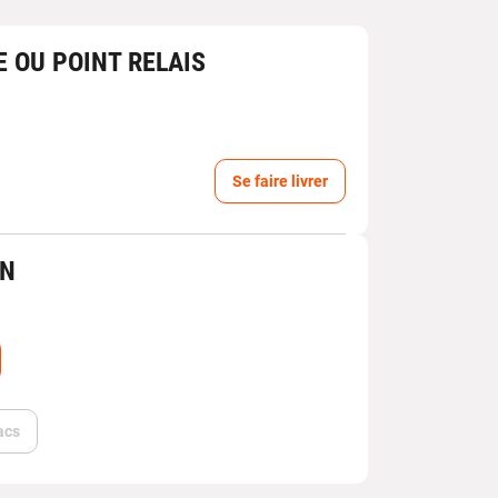
E OU POINT RELAIS
Se faire livrer
IN
acs