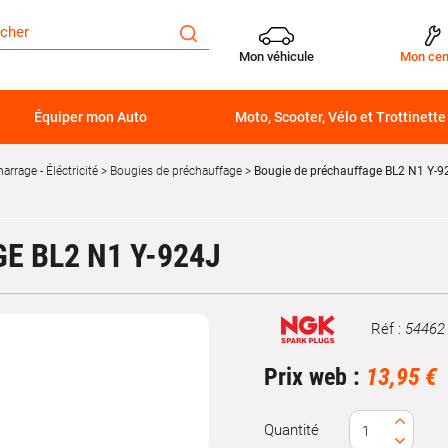
Mon véhicule
Mon cen
Équiper mon Auto
Moto, Scooter, Vélo et Trottinette
arrage - Éléctricité
Bougies de préchauffage
Bougie de préchauffage BL2 N1 Y-9
E BL2 N1 Y-924J
Réf :
54462
Marque
Prix web :
13,95 €
Quantité