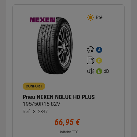
Été
A
C
dB
B
CONFORT
Pneu NEXEN NBLUE HD PLUS
195/50R15 82V
Réf : 312847
66,95 €
Unitaire TTC