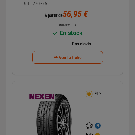
Réf : 270375
56,95 €
À partir de
Unitaire TTC
En stock
Voir la fiche
Été
B