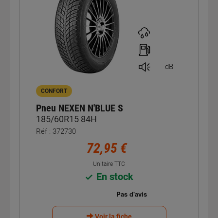
dB
CONFORT
Pneu NEXEN N'BLUE S
185/60R15 84H
Réf : 372730
72,95 €
Unitaire TTC
En stock
Voir la fiche