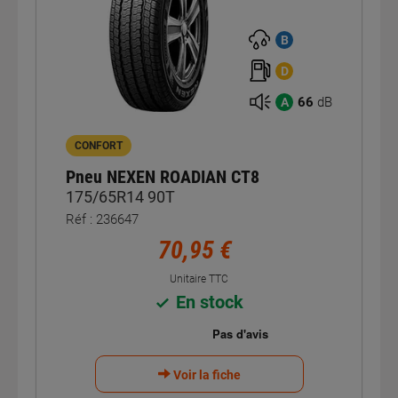
B
D
66
dB
A
CONFORT
Pneu NEXEN ROADIAN CT8
175/65R14 90T
Réf : 236647
70,95 €
Unitaire TTC
En stock
Voir la fiche