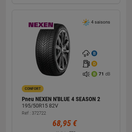
4 saisons
B
D
71
dB
B
CONFORT
Pneu NEXEN N'BLUE 4 SEASON 2
195/50R15 82V
Réf : 372722
68,95 €