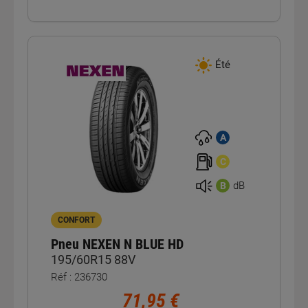
Été
A
C
dB
B
CONFORT
Pneu NEXEN N BLUE HD
195/60R15 88V
Réf : 236730
71,95 €