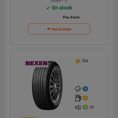
Unitaire TTC
En stock
Voir la fiche
Été
B
D
dB
B