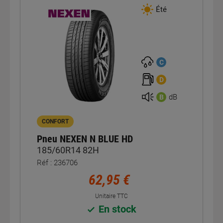
Été
C
D
dB
B
CONFORT
Pneu NEXEN N BLUE HD
185/60R14 82H
Réf : 236706
62,95 €
Unitaire TTC
En stock