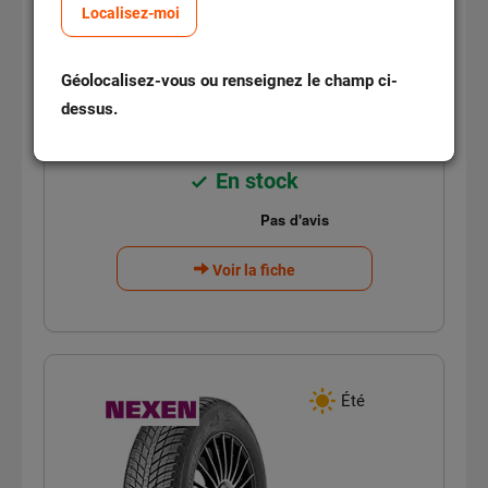
Localisez-moi
Pneu NEXEN NBLUE S
205/55R16 91V
Réf : 343688
Géolocalisez-vous ou renseignez le champ ci-
68,95 €
dessus.
Unitaire TTC
En stock
Voir la fiche
Été