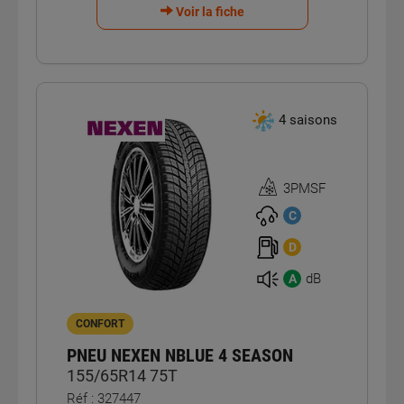
Voir la fiche
4 saisons
3PMSF
Homologation
3PMSF
C
D
dB
A
CONFORT
PNEU NEXEN NBLUE 4 SEASON
155/65R14 75T
Réf : 327447