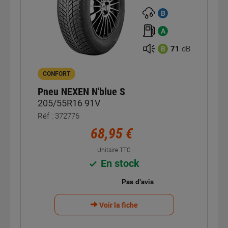
B
A
71
dB
B
CONFORT
Pneu NEXEN N'blue S
205/55R16 91V
Réf : 372776
68,95 €
Unitaire TTC
En stock
Voir la fiche