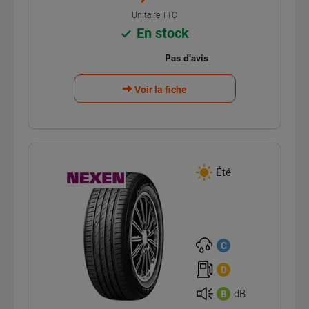
Unitaire TTC
En stock
Voir la fiche
Été
C
D
dB
B