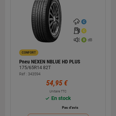
C
C
dB
B
CONFORT
Pneu NEXEN NBLUE HD PLUS
175/65R14 82T
Réf : 343594
54,95 €
Unitaire TTC
En stock