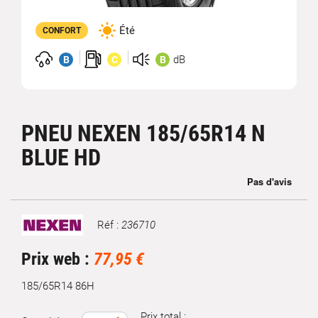
Été
CONFORT
dB
B
C
B
PNEU NEXEN 185/65R14 N
BLUE HD
Réf :
236710
Marque
Prix web :
77,95 €
185/65R14 86H
Prix total :