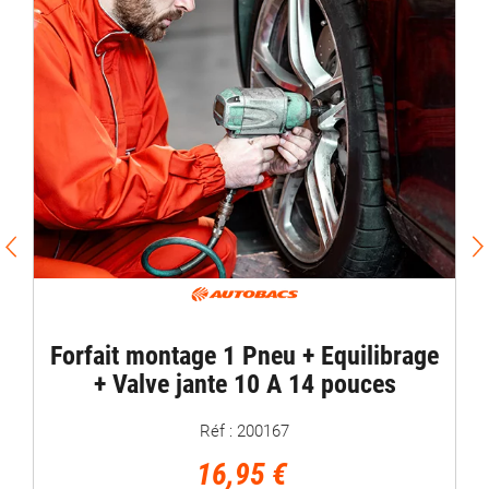
PROMO / 
Equilibr
fait montage 1 Pneu + Equilibrage
Mi
+ Valve jante 10 A 14 pouces
Réf : 200167
16,95 €