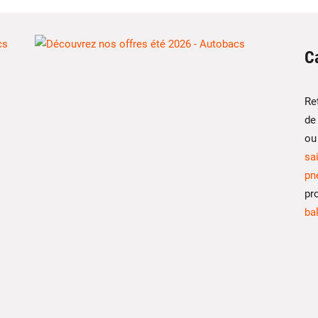
C
Re
de
o
sa
pn
pr
ba