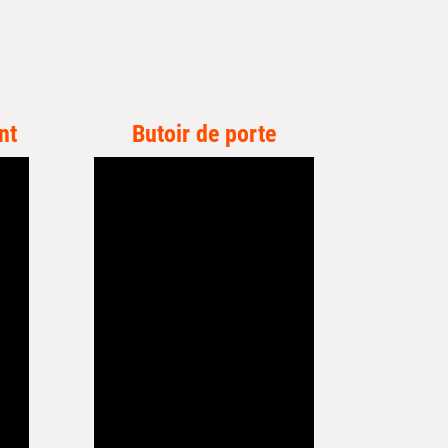
nt
Butoir de porte