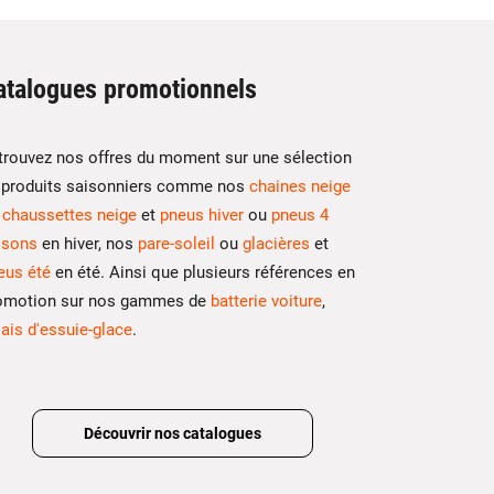
atalogues promotionnels
trouvez nos offres du moment sur une sélection
 produits saisonniers comme nos
chaines neige
u
chaussettes neige
et
pneus hiver
ou
pneus 4
isons
en hiver, nos
pare-soleil
ou
glacières
et
eus été
en été. Ainsi que plusieurs références en
omotion sur nos gammes de
batterie voiture
,
lais d'essuie-glace
.
Découvrir nos catalogues