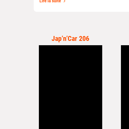
Lire la suite
Jap’n’Car 206