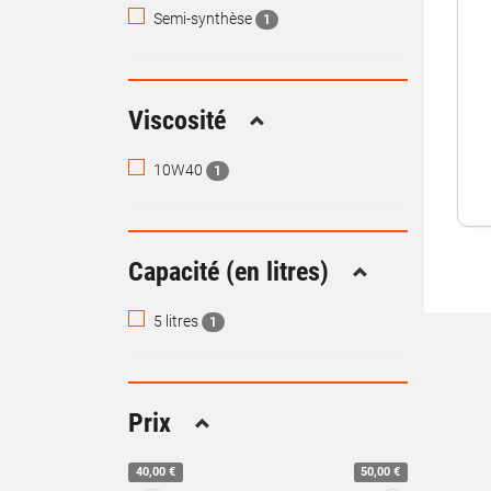
Semi-synthèse
1
Viscosité
Replier
10W40
1
Capacité (en litres)
Replier
5 litres
1
Prix
Replier
40,00 €
50,00 €