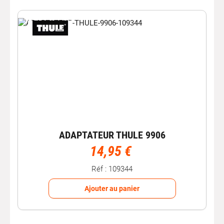
équipement de remorquage.
Avec Autobacs, trouvez l’attelage voiture et les
accessoires adaptés pour tracter votre remorque ou
votre porte-vélos en toute sécurité lors de tous vos
déplacements.
ADAPTATEUR THULE 9906
14,95 €
Réf : 109344
Ajouter au panier