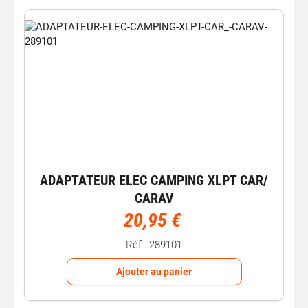
le
poids maximal de la remorque
est obtenu en
calculant la différence entre PTR et PTAC.
Respecter ces limites permet de garantir un remorquage
sécurisé et conforme à la réglementation en vigueur.
Faut-il démonter son attelage ?
Selon le
code de la route
, il n’existe pas d’obligation de
démonter la boule d’attelage lorsque celle-ci n’est pas
utilisée. Cependant, pour éviter tout risque ou gêne
éventuelle, il peut être conseillé de retirer l’attelage
amovible lorsqu’il n’est pas nécessaire.
ADAPTATEUR ELEC CAMPING XLPT CAR/
Complétez votre équipement de
CARAV
transport
20,95 €
Remorques voiture
: transportez vos charges
Réf : 289101
volumineuses facilement.
Ajouter au panier
Porte-vélos voiture
: transportez vos vélos en toute
sécurité.
Accessoires de remorque
: complétez votre