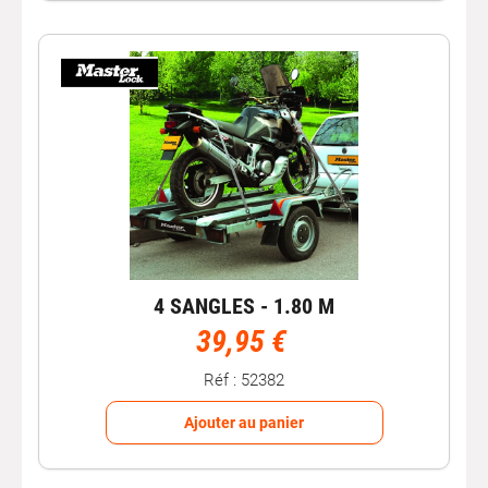
les feux de votre remorque ou de votre porte-vélos au
système électrique de votre véhicule. Il assure la
transmission des signaux lumineux (feux de position,
clignotants, feux stop ou feux antibrouillard) afin de
garantir une bonne visibilité sur la route.
Pour renforcer la sécurité lors du remorquage, il est
également possible d’utiliser des équipements
complémentaires comme une
plaque de signalisation
,
une
rampe d’éclairage
ou des feux de position adaptés
aux remorques et porte-vélos.
Conseils pour tracter une remorque en
toute sécurité
4 SANGLES - 1.80 M
Avant de tracter une remorque, il est important de vérifier
39,95 €
les
capacités de traction de votre véhicule
. Ces
informations sont indiquées sur votre carte grise :
Réf : 52382
PTR (poids total roulant)
: poids maximal autorisé
Ajouter au panier
véhicule + remorque.
PTAC (poids total autorisé en charge)
: poids
maximal du véhicule chargé.