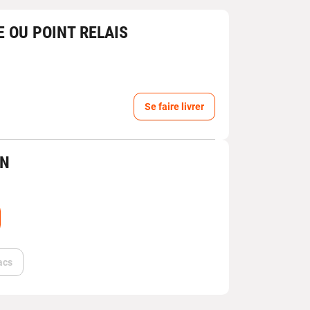
E OU POINT RELAIS
Se faire livrer
IN
acs