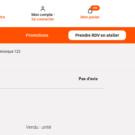
vide
Mon compte :
tre
Mon panier
Se connecter
Promotions
Prendre RDV en atelier
remorque 122
Vendu : unité