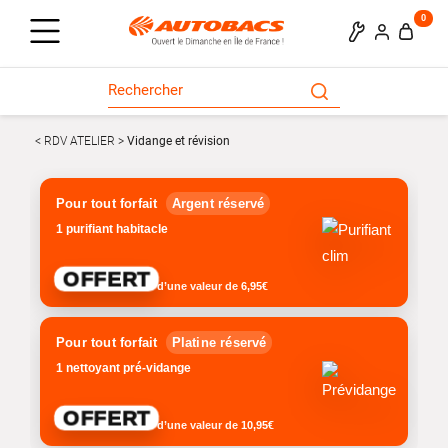
0
RDV ATELIER
Vidange et révision
Pour tout forfait
Argent réservé
1 purifiant habitacle
OFFERT
d’une valeur de
6,95€
Pour tout forfait
Platine réservé
1 nettoyant pré-vidange
OFFERT
d’une valeur de
10,95€