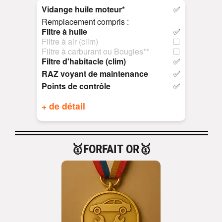
Vidange huile moteur*
✅
Remplacement compris :
Filtre à huile
✅
Filtre à air (clim)
⬜
Filtre à carburant ou Bougies**
⬜
Filtre d'habitacle (clim)
✅
RAZ voyant de maintenance
✅
Points de contrôle
✅
+ de détail
🥇FORFAIT OR🥇