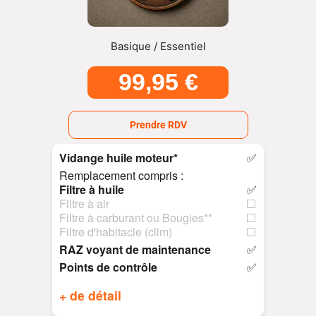
Basique / Essentiel
99,95 €
Prendre RDV
Vidange huile moteur*
✅
Remplacement compris :
Filtre à huile
✅
Filtre à air
⬜
Filtre à carburant ou Bougies**
⬜
Filtre d'habitacle (clim)
⬜
RAZ voyant de maintenance
✅
Points de contrôle
✅
+ de détail