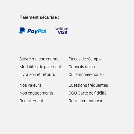
Autobacs :
Huile moteur
Paiement sécurisé :
Accessoires vidange
Huile moteur pour moto
Additifs carburants
Révision et vidange voiture Autobacs
Nos forfaits révision
Suivre ma commande
Pièces de réemploi
Nos forfaits vidange et filtre à huile
Modalités de paiement
Conseils de pro
La réparation de pneu Autobacs
Livraison et retours
Qui sommes-nous ?
Faire remplacer le liquide de frein chez Autobacs
Nos valeurs
Questions fréquentes
Réussir l'
entretien
de sa
voiture
Nos engagements
CGU Carte de fidélité
Quel est le prix d'une vidange pour sa
Recrutement
Retrait en magasin
voiture
?
Quand doit-on faire la vidange ?
Comment bien entretenir son
moteur
?