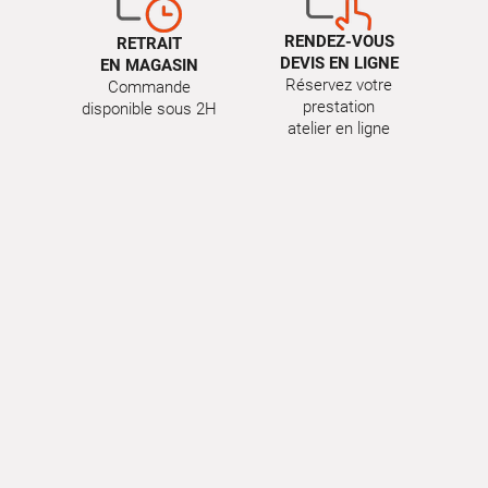
La vérification du
niveau
de
liquide
de
refroidissement
RENDEZ-VOUS
RETRAIT
fait partie des contrôles réguliers à faire vous-même.
DEVIS EN LIGNE
EN MAGASIN
Pour des raisons de sécurité,
effectuez
cette vérification
Réservez votre
Commande
après avoir laissé
refroidir
le
moteur
au moins une
prestation
disponible sous 2H
heure :
atelier en ligne
Placez
votre
voiture
à plat.
Soulevez le capot.
Repérez le
niveau
du
liquide
dans le réservoir
translucide, reconnaissable à son
bouchon
marqué d'un thermomètre dans un triangle.
Vérifiez que le
niveau
est compris entre les
repères minimum et
maximum
.
Si le
niveau
est trop bas :
Ouvrez
le
bouchon
.
Complétez le
niveau
jusqu'au maxi avec du
liquide
de
refroidissement
neuf.