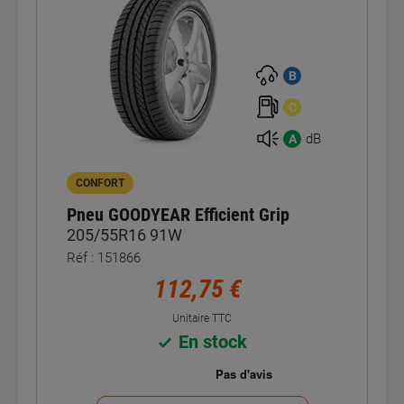
B
C
dB
A
CONFORT
Pneu GOODYEAR Efficient Grip
205/55R16 91W
Réf : 151866
112,75 €
Unitaire TTC
En stock