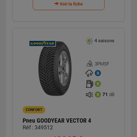
Voir la fiche
4 saisons
3PMSF
Homologation
3PMSF
B
B
71
dB
B
CONFORT
Pneu GOODYEAR VECTOR 4
Réf : 349512