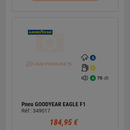
A
C
70
dB
A
Pneu GOODYEAR EAGLE F1
Réf : 349017
184,95 €