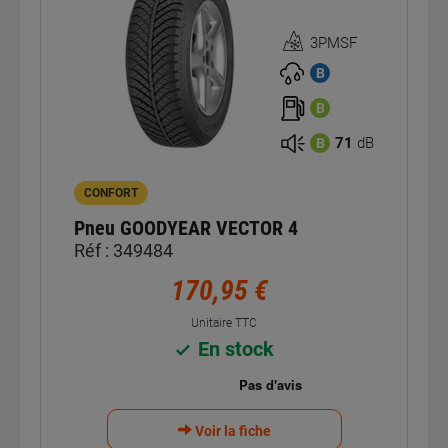
3PMSF
Homologation
3PMSF
B
B
71
dB
B
CONFORT
Pneu GOODYEAR VECTOR 4
Réf : 349484
170,95 €
Unitaire TTC
En stock
Voir la fiche