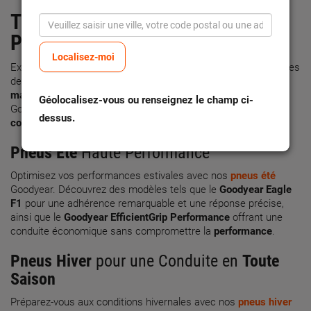
Technologie
de Pointe pour des
Performances
Optimum
Localisez-moi
Explorez la gamme de
pneus Goodyear
équipés de technologies
de pointe, garantissant une
adhérence
supérieure et une
maniabilité
précise dans toutes les conditions. Les pneus
Géolocalisez-vous ou renseignez le champ ci-
Goodyear sont conçus pour vous offrir une expérience de
dessus.
conduite
exceptionnelle, que ce soit en ville ou sur autoroute.
Pneus Été
Haute Performance
Optimisez vos performances estivales avec nos
pneus été
Goodyear. Découvrez des modèles tels que le
Goodyear Eagle
F1
pour une adhérence remarquable et une réponse précise,
ainsi que le
Goodyear EfficientGrip Performance
offrant une
conduite économique sans compromettre la
performance
.
Pneus Hiver
pour une Conduite en
Toute
Saison
Préparez-vous aux conditions hivernales avec nos
pneus hiver