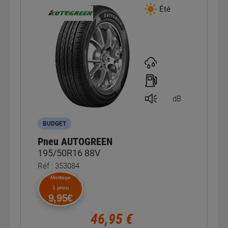
Été
dB
BUDGET
Pneu AUTOGREEN
195/50R16 88V
Réf : 353084
Montage
1 pneu
9,95€
46,95 €