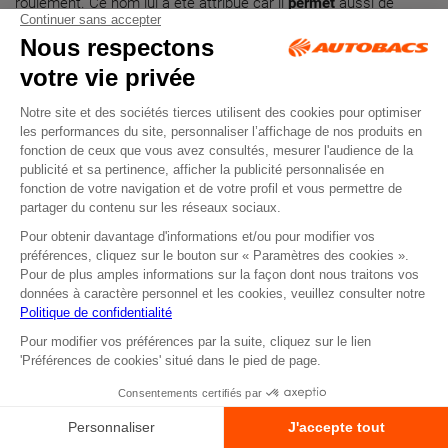
roulement. Ce nom lui a été attribué car il
permet
aussi de
réduire la
consommation
de carburant de votre véhicule. De
plus, ces pneus sont dotés d’un rebord de protection de jantes,
permettant
de préserver l’état des jantes.
Toujours du côté du
grand
manufacturier
Michelin, découvrez
les
nouveaux
pneus
Primacy
4. La marque que l’on ne
présente
plus a imaginé ce pneu haut de gamme qui offre un très haut
niveau de sécurité. En
effet
, en plus de leur longévité très
intéressante, ces pneus sont conçus pour offrir une excellente
performance de freinage sur
sol
mouillé. Si vous vivez dans une
région particulièrement pluvieuse, optez pour les pneus
Primacy
4 qui sont équipés d’une
technologie
Evergrip. Cette dernière
apporte aux pneus une adhérence parfaite même lors de fortes
pluies. Offrez le meilleur à votre
automobile
de tourisme en
choisissant ce type de
technologies
de pneus, qui vous font
également réaliser des économies de carburant.
Les autres critères de choix pour
vos pneus tourisme
Lors du choix de vos futurs pneus, ce n’est pas toujours facile
de s’y retrouver. Parmi nos nombreux modèles à la vente, vous