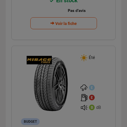
En stock
Voir la fiche
Été
E
E
dB
B
BUDGET