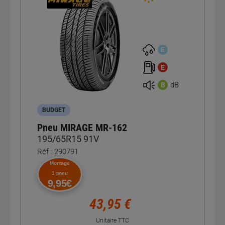
E
E
dB
B
BUDGET
Pneu MIRAGE MR-162
195/65R15 91V
Réf : 290791
Montage
1 pneu
9,95€
43,95 €
Unitaire TTC