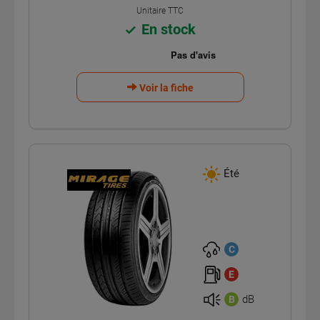
Unitaire TTC
En stock
Voir la fiche
Été
C
E
dB
B