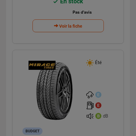
En stock
Voir la fiche
Été
E
E
dB
B
BUDGET