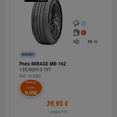
E
E
70
dB
BUDGET
Pneu MIRAGE MR-162
155/80R13 79T
Réf : 313082
Montage
1 pneu
9,95€
39,95 €
Unitaire TTC