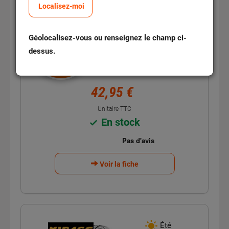
Localisez-moi
Pneu MIRAGE MR162
175/70R13 82T
Géolocalisez-vous ou renseignez le champ ci-
Réf : 313103
dessus.
Montage
1 pneu
9,95€
42,95 €
Unitaire TTC
En stock
Voir la fiche
Été