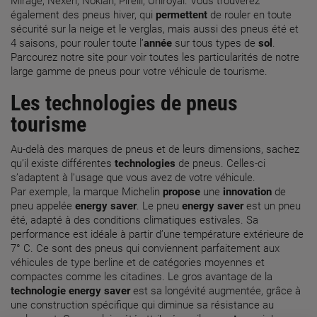
Mirage, Nexen, Nokian, Pirelli, Uniroyal. Vous trouverez
également des pneus hiver, qui
permettent
de rouler en toute
sécurité sur la neige et le verglas, mais aussi des pneus été et
4 saisons, pour rouler toute l’
année
sur tous types de
sol
.
Parcourez notre site pour voir toutes les particularités de notre
large gamme de pneus pour votre véhicule de tourisme.
Les
technologies
de pneus
tourisme
Au-delà des marques de pneus et de leurs dimensions, sachez
qu’il existe différentes
technologies
de pneus. Celles-ci
s’adaptent à l’usage que vous avez de votre véhicule.
Par exemple, la marque Michelin
propose
une
innovation
de
pneu appelée
energy saver
. Le pneu
energy saver
est un pneu
été, adapté à des conditions climatiques estivales. Sa
performance est idéale à partir d’une température extérieure de
7° C. Ce sont des pneus qui conviennent parfaitement aux
véhicules de type berline et de catégories moyennes et
compactes comme les citadines. Le gros avantage de la
technologie
energy saver
est sa longévité augmentée, grâce à
une construction spécifique qui diminue sa résistance au