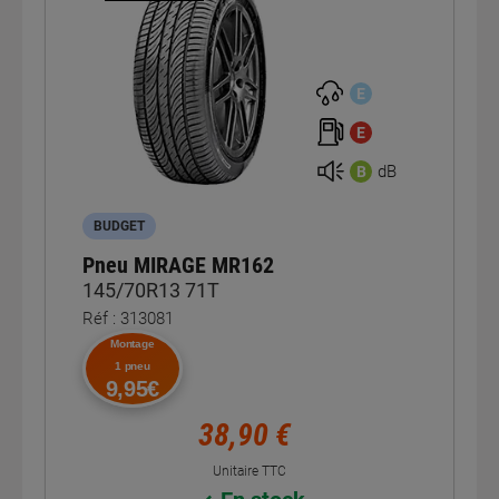
E
E
dB
B
BUDGET
Pneu MIRAGE MR162
145/70R13 71T
Réf : 313081
Montage
1 pneu
9,95€
38,90 €
Unitaire TTC