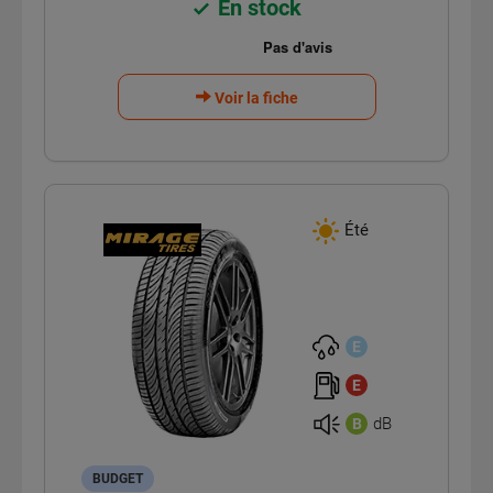
En stock
Voir la fiche
Été
E
E
dB
B
BUDGET