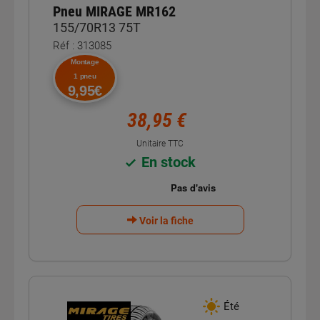
Pneu MIRAGE MR162
155/70R13 75T
Réf : 313085
Montage
1 pneu
9,95€
38,95 €
Unitaire TTC
En stock
Voir la fiche
Été