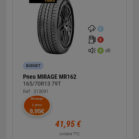
E
E
dB
B
BUDGET
Pneu MIRAGE MR162
165/70R13 79T
Réf : 313091
Montage
1 pneu
9,95€
41,95 €
Unitaire TTC