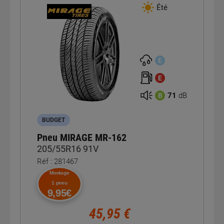
Été
E
E
71
dB
B
BUDGET
Pneu MIRAGE MR-162
205/55R16 91V
Réf : 281467
Montage
1 pneu
9,95€
45,95 €