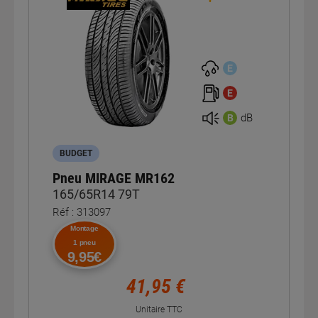
E
E
dB
B
BUDGET
Pneu MIRAGE MR162
165/65R14 79T
Réf : 313097
Montage
1 pneu
9,95€
41,95 €
Unitaire TTC