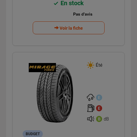
En stock
Voir la fiche
Été
E
E
dB
B
BUDGET