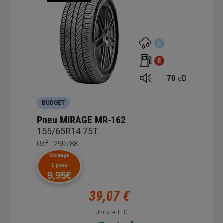
E
E
70
dB
BUDGET
Pneu MIRAGE MR-162
155/65R14 75T
Réf : 290788
Montage
1 pneu
9,95€
39,07 €
Unitaire TTC