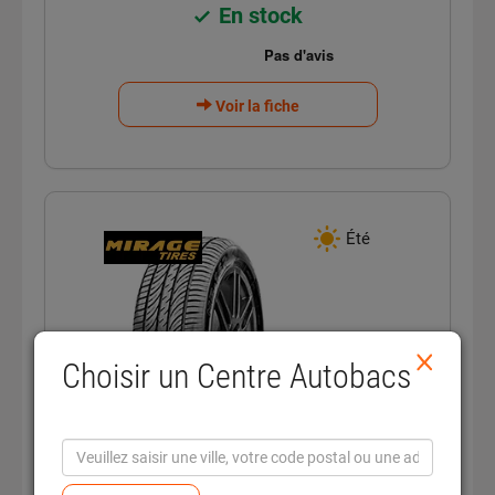
En stock
Voir la fiche
Été
E
×
Choisir un Centre Autobacs
E
dB
B
BUDGET