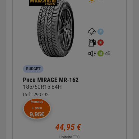
E
E
dB
B
BUDGET
Pneu MIRAGE MR-162
185/60R15 84H
Réf : 290792
Montage
1 pneu
9,95€
44,95 €
Unitaire TTC