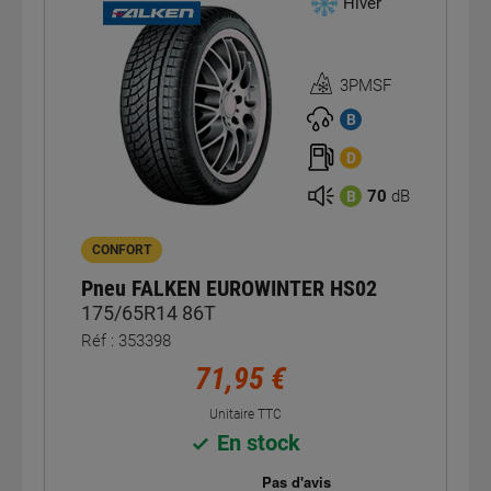
Hiver
3PMSF
Homologation
3PMSF
B
D
70
dB
B
CONFORT
Pneu FALKEN EUROWINTER HS02
175/65R14 86T
Réf : 353398
71,95 €
Unitaire TTC
En stock