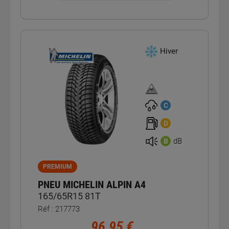
Hiver
Homologation
verglas
C
D
dB
B
PREMIUM
PNEU MICHELIN ALPIN A4
165/65R15 81T
Réf : 217773
96,95 €