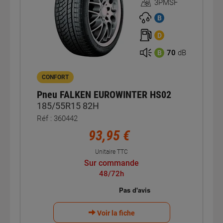
3PMSF
Homologation
3PMSF
B
D
70
dB
B
CONFORT
Pneu FALKEN EUROWINTER HS02
185/55R15 82H
Réf : 360442
93,95 €
Unitaire TTC
Sur commande
48/72h
Voir la fiche