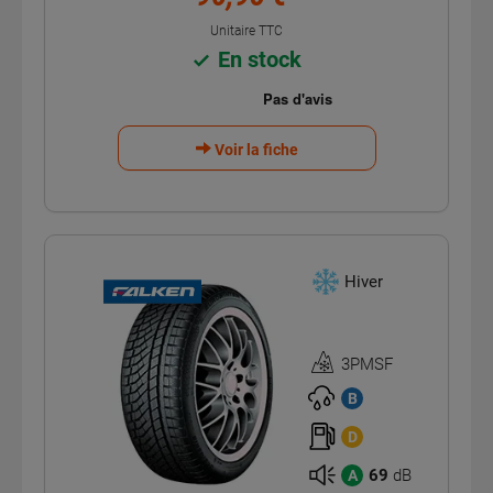
Unitaire TTC
En stock
Voir la fiche
Hiver
3PMSF
Homologation
3PMSF
B
D
69
dB
A