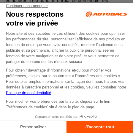
les acheter. Il est donc primordial de bien étudier les
différentes
caractéristiques de ses futurs pneumatiques. Le
site d’Autobacs vous offre la possibilité de faire des
recherches avancées. En
fonction
de votre
type
de véhicule et
de votre budget, vous pourrez ainsi trouver facilement le
modèle de pneu neige qui correspond à vos besoins. Les
dimensions, la vitesse et la
charge
supportées sont
notamment des informations cruciales dans le choix de votre
modèle.
D’autres critères sont également importants à prendre en
compte pour identifier vos pneus hivernaux. Le niveau
d’adhérence, le bruit qu’ils provoquent lorsque vous roulez ou
encore leur niveau de consommation en sont des exemples.
Vous vous sentez perdu ? Nous faisons le point sur les
caractéristiques principales à surveiller, lors de votre achat de
pneus neige.