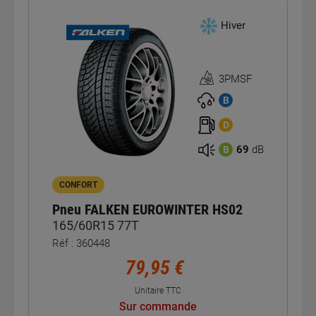
Hiver
3PMSF
Homologation
3PMSF
B
D
69
dB
B
CONFORT
Pneu FALKEN EUROWINTER HS02
165/60R15 77T
Réf : 360448
79,95 €
Unitaire TTC
Sur commande