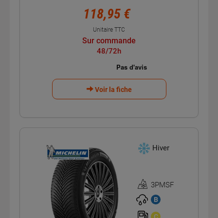
118,95 €
Unitaire TTC
Sur commande
48/72h
Voir la fiche
Hiver
3PMSF
Homologation
3PMSF
B
C