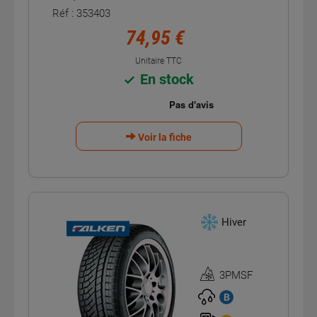
Réf : 353403
74,95 €
Unitaire TTC
En stock
Voir la fiche
Hiver
3PMSF
Homologation
3PMSF
B