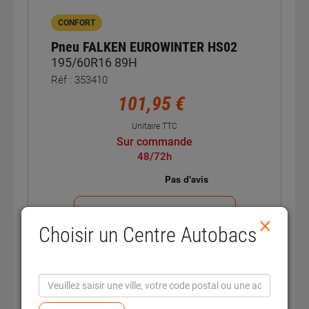
CONFORT
Pneu FALKEN EUROWINTER HS02
195/60R16 89H
Réf : 353410
101,95 €
Unitaire TTC
Sur commande
48/72h
Voir la fiche
×
Choisir un Centre Autobacs
Hiver