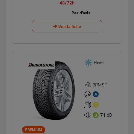
48/72h
Voir la fiche
Hiver
3PMSF
Homologation
3PMSF
A
C
71
dB
B
PREMIUM