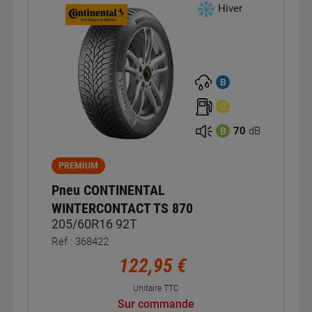
Hiver
B
C
70
dB
B
PREMIUM
Pneu CONTINENTAL
WINTERCONTACT TS 870
205/60R16 92T
Réf : 368422
122,95 €
Unitaire TTC
Sur commande