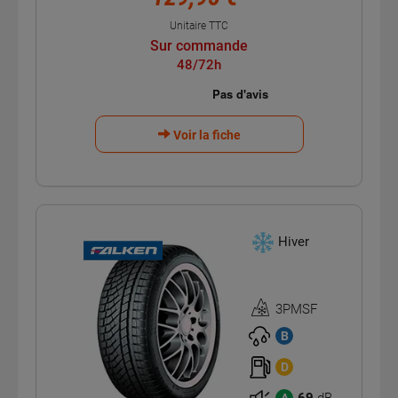
Unitaire TTC
Sur commande
48/72h
Voir la fiche
Hiver
3PMSF
Homologation
3PMSF
B
D