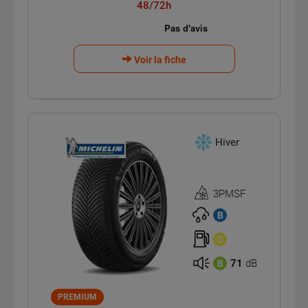
48/72h
Voir la fiche
Hiver
3PMSF
Homologation
3PMSF
B
C
71
dB
B
PREMIUM