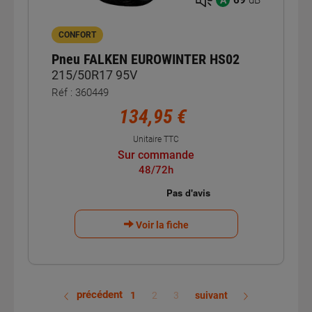
69
dB
A
CONFORT
Pneu FALKEN EUROWINTER HS02
215/50R17 95V
Réf : 360449
134,95 €
Unitaire TTC
Sur commande
48/72h
Voir la fiche
précédent
1
2
3
suivant