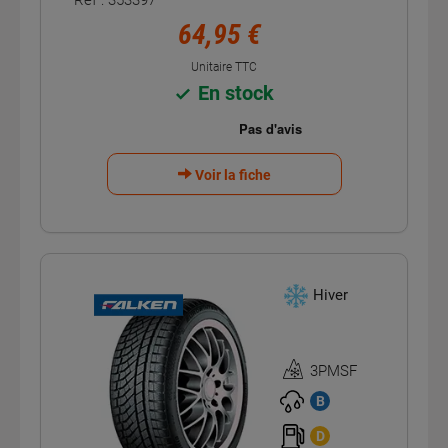
Réf : 353397
64,95 €
Unitaire TTC
En stock
Voir la fiche
Hiver
3PMSF
Homologation
3PMSF
B
D