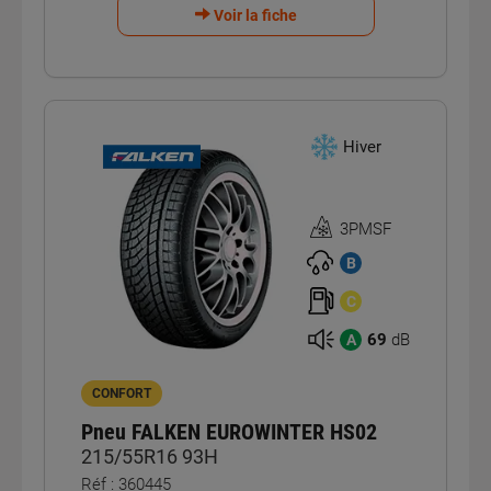
Voir la fiche
Hiver
3PMSF
Homologation
3PMSF
B
C
69
dB
A
CONFORT
Pneu FALKEN EUROWINTER HS02
215/55R16 93H
Réf : 360445