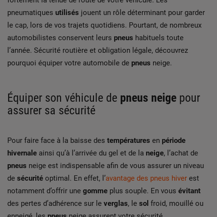
fortement la tenue de route de votre véhicule. Les
pneumatiques
utilisés
jouent un rôle déterminant pour garder
le cap, lors de vos trajets quotidiens. Pourtant, de nombreux
automobilistes conservent leurs
pneus
habituels toute
l’année. Sécurité routière et obligation légale, découvrez
pourquoi équiper votre automobile de
pneus
neige.
Équiper son véhicule de
pneus
neige
pour
assurer sa sécurité
Pour faire face à la baisse des
températures
en
période
hivernale
ainsi qu’à l’arrivée du gel et de la
neige
, l’achat de
pneus
neige est indispensable afin de vous assurer un niveau
de
sécurité
optimal. En effet, l’
avantage des pneus hiver
est
notamment d’offrir une
gomme
plus souple. En vous
évitant
des pertes d’adhérence sur le
verglas
, le
sol
froid, mouillé ou
enneigé, les
pneus
neige assurent votre sécurité.