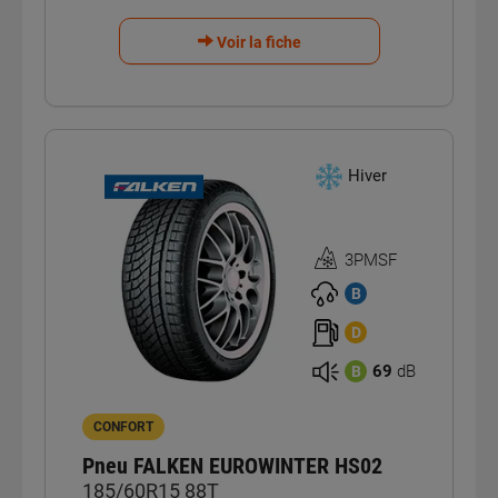
Voir la fiche
Hiver
3PMSF
Homologation
3PMSF
B
D
69
dB
B
CONFORT
Pneu FALKEN EUROWINTER HS02
185/60R15 88T