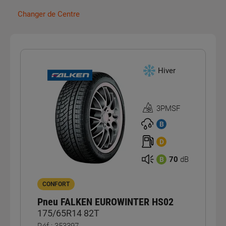
Changer de Centre
Hiver
3PMSF
Homologation
3PMSF
B
D
70
dB
B
CONFORT
Pneu FALKEN EUROWINTER HS02
175/65R14 82T