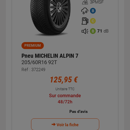
3PMSF
Homologation
3PMSF
B
C
71
dB
B
PREMIUM
Pneu MICHELIN ALPIN 7
205/60R16 92T
Réf : 372249
125,95 €
Unitaire TTC
Sur commande
48/72h
Voir la fiche