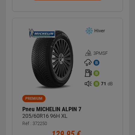
Hiver
3PMSF
Homologation
3PMSF
B
B
71
dB
B
PREMIUM
Pneu MICHELIN ALPIN 7
205/60R16 96H XL
Réf : 372250
129,95 €