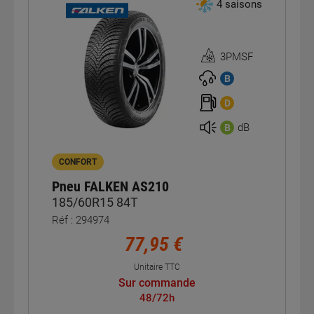
4 saisons
3PMSF
Homologation
3PMSF
B
D
dB
B
CONFORT
Pneu FALKEN AS210
185/60R15 84T
Réf : 294974
77,95 €
Unitaire TTC
Sur commande
48/72h