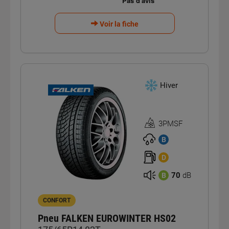
Voir la fiche
Hiver
3PMSF
Homologation
3PMSF
B
D
70
dB
B
CONFORT
Pneu FALKEN EUROWINTER HS02