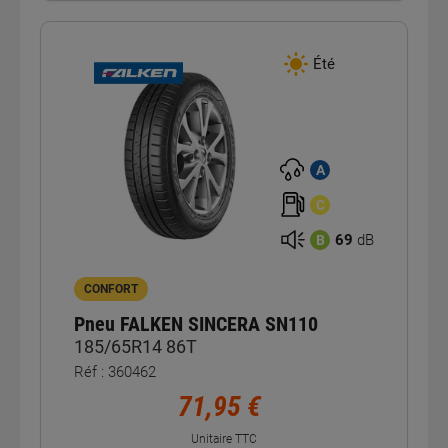
Été
A
C
69
dB
B
CONFORT
Pneu FALKEN SINCERA SN110
185/65R14 86T
Réf : 360462
71,95 €
Unitaire TTC