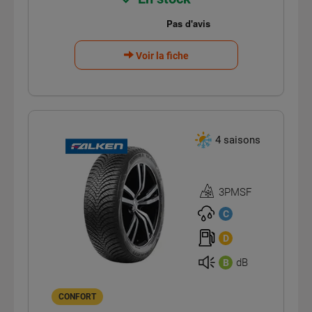
Voir la fiche
4 saisons
3PMSF
Homologation
3PMSF
C
D
dB
B
CONFORT