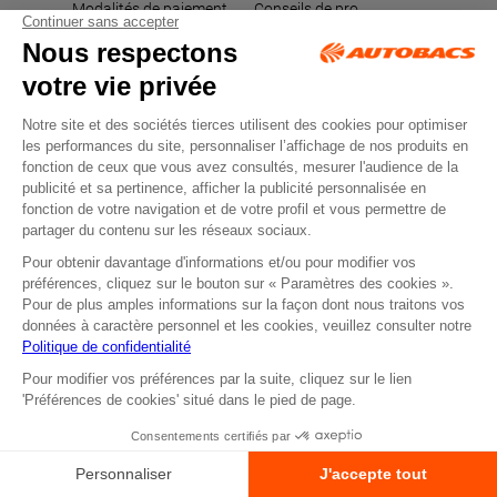
Modalités de paiement
Conseils de pro
Livraison et retours
Qui sommes-nous ?
Nos valeurs
Questions fréquentes
Nos engagements
CGU Carte de fidélité
Recrutement
Retrait en magasin
Les données affichées ici, particulièrement la base