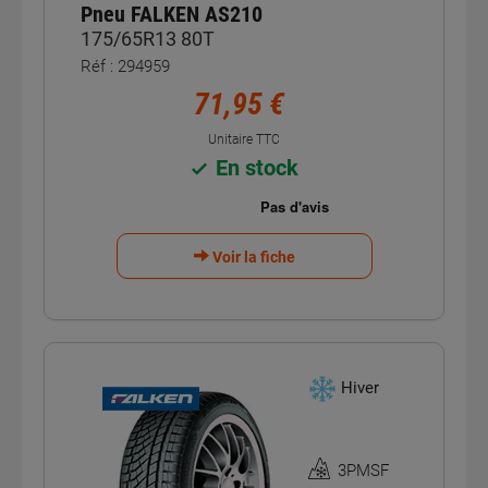
Pneu FALKEN AS210
175/65R13 80T
Réf : 294959
71,95 €
Unitaire TTC
En stock
Voir la fiche
Hiver
3PMSF
Homologation