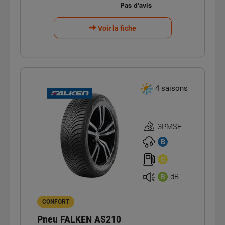
Voir la fiche
4 saisons
3PMSF
Homologation
3PMSF
B
C
dB
B
CONFORT
Pneu FALKEN AS210