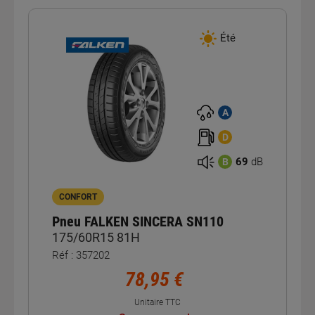
Été
A
D
69
dB
B
CONFORT
Pneu FALKEN SINCERA SN110
175/60R15 81H
Réf : 357202
78,95 €
Unitaire TTC