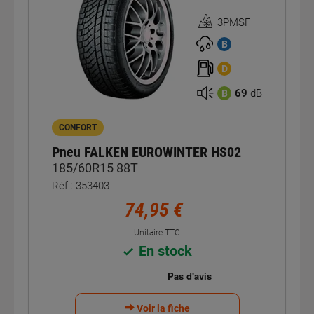
3PMSF
Homologation
3PMSF
B
D
69
dB
B
CONFORT
Pneu FALKEN EUROWINTER HS02
185/60R15 88T
Réf : 353403
74,95 €
Unitaire TTC
En stock
Voir la fiche