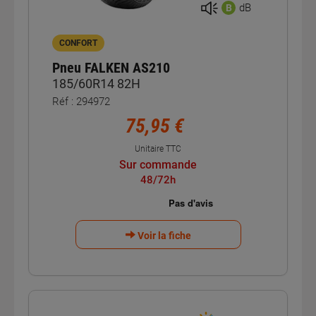
dB
B
CONFORT
Pneu FALKEN AS210
185/60R14 82H
Réf : 294972
75,95 €
Unitaire TTC
Sur commande
48/72h
Voir la fiche