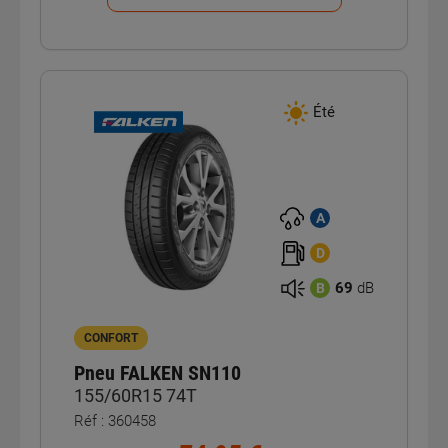
Été
A
D
69
dB
B
CONFORT
Pneu FALKEN SN110
155/60R15 74T
Réf : 360458