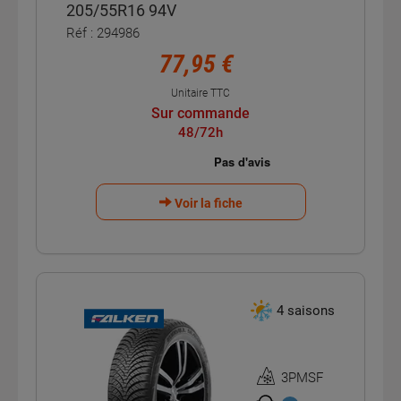
205/55R16 94V
Réf : 294986
77,95 €
Unitaire TTC
Sur commande
48/72h
Voir la fiche
4 saisons
3PMSF
Homologation