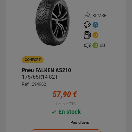
3PMSF
Homologation
3PMSF
C
D
dB
B
CONFORT
Pneu FALKEN AS210
175/65R14 82T
Réf : 294962
57,90 €
Unitaire TTC
En stock