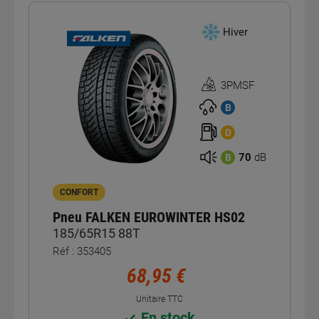
Hiver
3PMSF
Homologation
3PMSF
B
D
70
dB
B
CONFORT
Pneu FALKEN EUROWINTER HS02
185/65R15 88T
Réf : 353405
68,95 €
Unitaire TTC
En stock