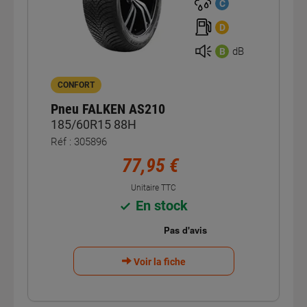
3PMSF
C
D
dB
B
CONFORT
Pneu FALKEN AS210
185/60R15 88H
Réf : 305896
77,95 €
Unitaire TTC
En stock
Voir la fiche