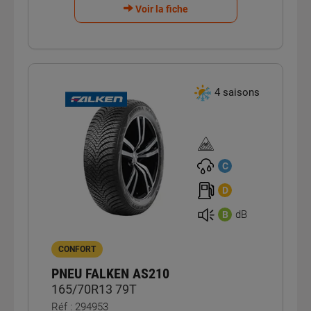
Voir la fiche
4 saisons
Homologation
verglas
C
D
dB
B
CONFORT
PNEU FALKEN AS210
165/70R13 79T
Réf : 294953