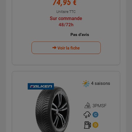
74,95 €
Unitaire TTC
Sur commande
48/72h
Voir la fiche
4 saisons
3PMSF
Homologation
3PMSF
C
D