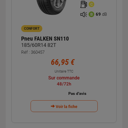
C
69
dB
B
CONFORT
Pneu FALKEN SN110
185/60R14 82T
Réf : 360457
66,95 €
Unitaire TTC
Sur commande
48/72h
Voir la fiche