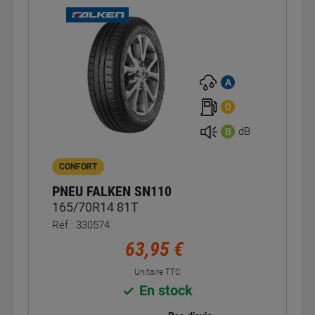
A
D
dB
B
CONFORT
PNEU FALKEN SN110
165/70R14 81T
Réf : 330574
63,95 €
Unitaire TTC
En stock