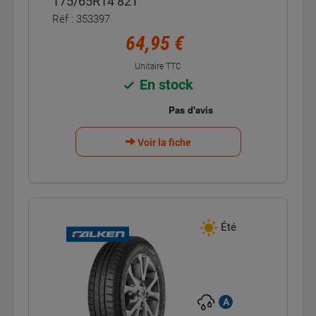
175/65R14 82T
Réf : 353397
64,95 €
Unitaire TTC
En stock
Voir la fiche
Été
A