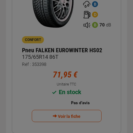
3PMSF
B
D
70
dB
B
CONFORT
Pneu FALKEN EUROWINTER HS02
175/65R14 86T
Réf : 353398
71,95 €
Unitaire TTC
En stock
Voir la fiche