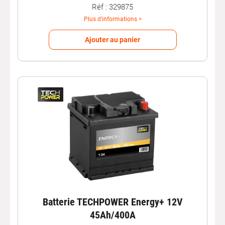
les meilleurs choix de chargeur de
batterie de voiture
.
Réf : 329875
Plus d'informations >
Câble de démarrage
Ajouter au panier
Le
câble de démarrage
, aussi appelé câble de batterie,
est un accessoire de raccordement entre les
batteries
auto
de deux voitures.
On l’utilise pour compenser la faible charge d’une
batterie de voiture avec une autre qui est en bon état.
L’une
alimente
l’autre. On l’applique ainsi dans le cas
d’une
batterie à démarrer
. La première voiture va
délivrer
de l’électricité pour faire démarrer l’autre.
Conseil :
Pensez à démarrer le véhicule lors de l’alimentation du
véhicule en panne afin de délivrer le maximum de charge
Batterie TECHPOWER Energy+ 12V
à l’autre batterie et ne pas vider celle qui fonctionne
45Ah/400A
correctement