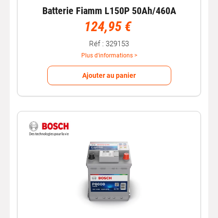
montage
de votre batterie
.
Batterie Fiamm L150P 50Ah/460A
Toutes nos batteries
vendues
disposent d'une
garantie
.
124,95 €
Réf : 329153
Plus d'informations >
Ajouter au panier