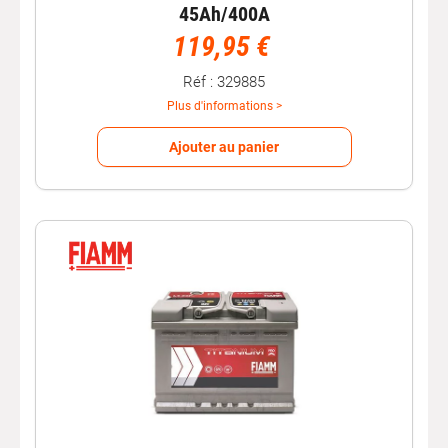
45Ah/400A
de batterie
peut résulter d’un
alternateur
défectueux. Il
119,95 €
est donc important de changer régulièrement de
batterie.
Réf : 329885
Sachez aussi qu’un
problème de batterie de voiture
peut
Plus d'informations >
être anticipé. Quand le
voyant de votre batterie
sur votre
tableau de bord s’affiche souvent en rouge (ou
Ajouter au panier
commence à clignoter), vous pouvez vous renseigner
auprès d’Autobacs pour
contrôler
le problème par un
diagnostic batterie. Nos experts partageront leur savoir-
faire pour l’
entretien de votre batterie
.
Si vous avez des soucis ou des doutes pour
choisir
votre batterie
(l’
ampérage
, la
tension
ou encore la
manière de
recharger une batterie
, nous serons
également présents à vos côtés pour vous conseiller et
vous recommander les meilleures batteries du marché.
Commandez votre batterie et prenez
rdv en ligne pour le