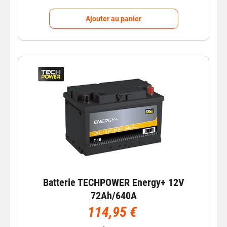
Autobacs revend également des
batteries pour motos et
Ajouter au panier
scooters
. On y retrouve notamment la marque Kyoto et
Yuasa. Ce sont deux marques japonaises de renom qui
n’ont plus de secret pour les passionnés de deux-roues.
Les autres indispensables et
accessoires d’Autobacs
Ces accessoires s’avèrent particulièrement
indispensables en cas de
voiture en panne
ou de
problème de batterie
. C’est d’ailleurs pour cela que l’on
vous propose d’acquérir les produits de
démarrage
suivants.
Batterie TECHPOWER Energy+ 12V
72Ah/640A
114,95 €
Booster auto