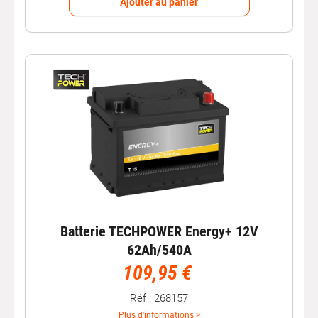
Ajouter au panier
Voiture gourmande en énergie.
Les
batteries plomb acide
avec
dioxyde
de Fiamm sont
particulièrement réputées pour leur longue durée de vie.
En effet, grâce à leur technologie de précision et à leurs
composés
chimiques
, les produits sont moins
corrosifs.
Si cette marque est actuellement une référence, c’est
aussi grâce à sa capacité à répondre aux exigences des
plus grands constructeurs mondiaux. Peu importe le
type de batterie
sollicitées
, celles de Fiamm sont en
mesure de satisfaire les besoins électriques d’une
voiture
récente
disposant de technologies
Batterie TECHPOWER Energy+ 12V
sophistiquées.
62Ah/540A
109,95 €
Des batteries de moto de
Réf : 268157
grande qualité
Plus d'informations >