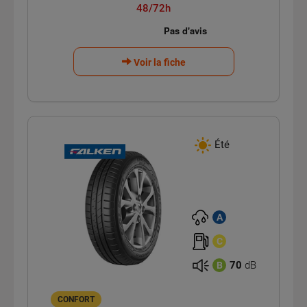
48/72h
Voir la fiche
Été
A
C
70
dB
B
CONFORT