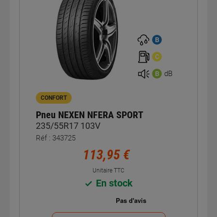
B
C
dB
B
CONFORT
Pneu NEXEN NFERA SPORT
235/55R17 103V
Réf : 343725
113,95 €
Unitaire TTC
En stock