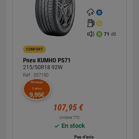
B
C
71
dB
B
CONFORT
Pneu KUMHO PS71
215/50R18 92W
Réf : 357150
Montage
1 pneu
9,95€
107,95 €
Unitaire TTC
En stock