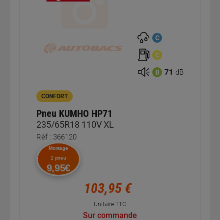
C
C
71
dB
B
CONFORT
Pneu KUMHO HP71
235/65R18 110V XL
Réf : 366120
Montage
1 pneu
9,95€
103,95 €
Unitaire TTC
Sur commande