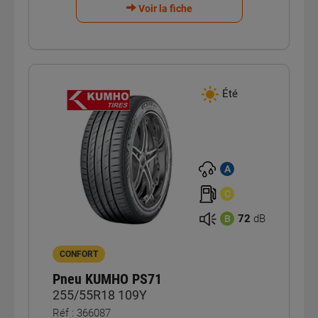
Voir la fiche
Été
A
C
72
dB
B
CONFORT
Pneu KUMHO PS71
255/55R18 109Y
Réf : 366087