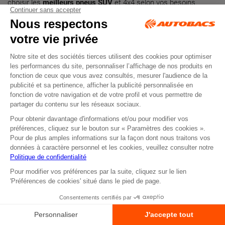
choisir les
meilleurs pneus SUV
et 4x4 selon vos besoins.
Types de
pneus SUV
et
pneus 4x4
: tout-
terrain, route ou mixte
Pneus route
: usage quotidien, excellent confort et
longévité
.
Pneus tout-terrain
: renforcés, robustes, adaptés aux
conditions extrêmes
.
Pneus mixtes
(4 saisons) : compromis entre
performance
,
adhérence
et durabilité.
Pneus sport
: tenue de route précise et
performances de
freinage
supérieures.
Comment bien choisir ses
pneus SUV
ou
pneus 4x4
?
Dimensions et compatibilité avec le véhicule ;
Conditions climatiques :
pneus été
,
pneus hiver
,
pneus 4