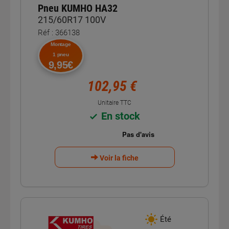
Pneu KUMHO HA32
215/60R17 100V
Réf : 366138
Montage
1 pneu
9,95€
102,95 €
Unitaire TTC
En stock
Voir la fiche
Été