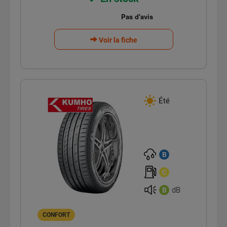
Voir la fiche
Été
B
C
dB
B
CONFORT