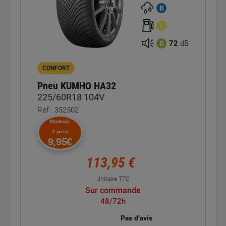
B
C
72
dB
B
CONFORT
Pneu KUMHO HA32
225/60R18 104V
Réf : 352502
Montage
1 pneu
9,95€
113,95 €
Unitaire TTC
Sur commande
48/72h