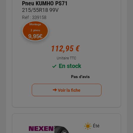
Pneu KUMHO PS71
215/55R18 99V
Réf : 339158
Montage
1 pneu
9,95€
112,95 €
Unitaire TTC
En stock
Voir la fiche
Été