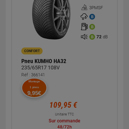
3PMSF
Homologation
3PMSF
B
B
72
dB
B
CONFORT
Pneu KUMHO HA32
235/65R17 108V
Réf : 366141
Montage
1 pneu
9,95€
109,95 €
Unitaire TTC
Sur commande
48/72h