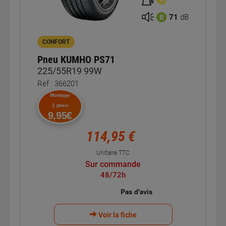
71
dB
B
CONFORT
Pneu KUMHO PS71
225/55R19 99W
Réf : 366201
Montage
1 pneu
9,95€
114,95 €
Unitaire TTC
Sur commande
48/72h
Voir la fiche