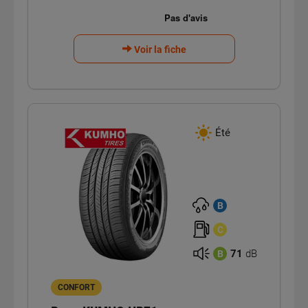
Voir la fiche
Été
B
C
71
dB
B
CONFORT