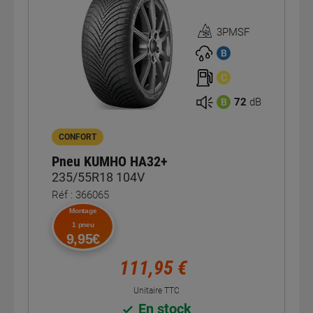
3PMSF
Homologation
3PMSF
B
C
72
dB
B
CONFORT
Pneu KUMHO HA32+
235/55R18 104V
Réf : 366065
Montage
1 pneu
9,95€
111,95 €
Unitaire TTC
En stock