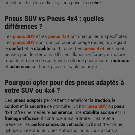
conditions les plus difficiles, sans payer trop
cher
.
Pneus SUV
vs
Pneus 4x4
: quelles
différences ?
Les
pneus SUV
et les
pneus 4x4
ont chacun leurs spécificités.
Les
pneus SUV
sont conçus pour un usage routier, privilégiant
le
confort
et la
stabilité
sur bitume. Les
pneus 4x4
, eux, sont
pensés pour les terrains difficiles : flancs renforcés, structure
robuste et bande de roulement profonde pour assurer
motricité
et
adhérence
sur boue, graviers, sable ou neige.
Pourquoi opter pour des
pneus adaptés
à
votre SUV ou 4x4 ?
Des
pneus adaptés
permettent d’améliorer la
traction
, le
confort
et la
sécurité
de conduite. Un bon
pneu SUV
ou
pneu
4x4
offre une meilleure
adhérence
, une
stabilité accrue
et un
freinage efficace
. Il contribue aussi à limiter l’usure et à
préserver les
performances du véhicule
, qu’il soit thermique,
hybride ou électrique. Chez Autobacs, nous vous aidons à