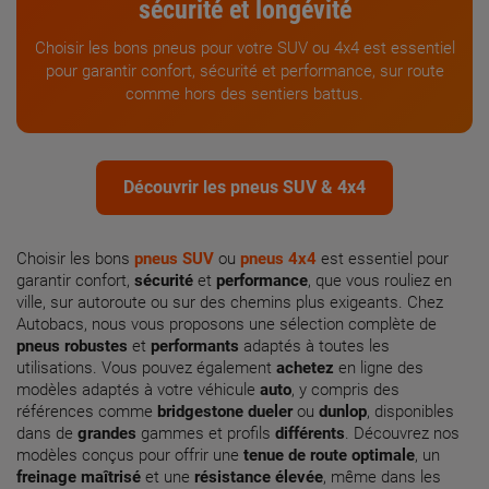
sécurité
et
longévité
Choisir les bons pneus pour votre SUV ou 4x4 est essentiel
pour garantir confort, sécurité et performance, sur route
comme hors des sentiers battus.
Découvrir les pneus SUV & 4x4
Choisir les bons
pneus SUV
ou
pneus 4x4
est essentiel pour
garantir confort,
sécurité
et
performance
, que vous rouliez en
ville, sur autoroute ou sur des chemins plus exigeants. Chez
Autobacs, nous vous proposons une sélection complète de
pneus robustes
et
performants
adaptés à toutes les
utilisations. Vous pouvez également
achetez
en ligne des
modèles adaptés à votre véhicule
auto
, y compris des
références comme
bridgestone dueler
ou
dunlop
, disponibles
dans de
grandes
gammes et profils
différents
. Découvrez nos
modèles conçus pour offrir une
tenue de route optimale
, un
freinage maîtrisé
et une
résistance élevée
, même dans les