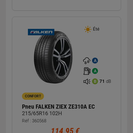
Été
A
A
71
dB
B
CONFORT
Pneu FALKEN ZIEX ZE310A EC
215/65R16 102H
Réf : 360568
114,95 €