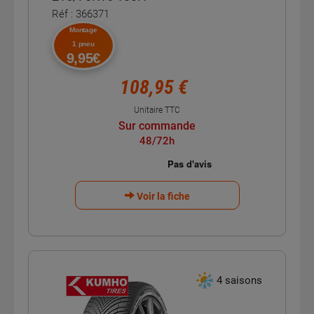
Réf : 366371
Montage
1 pneu
9,95€
108,95 €
Unitaire TTC
Sur commande
48/72h
Voir la fiche
4 saisons