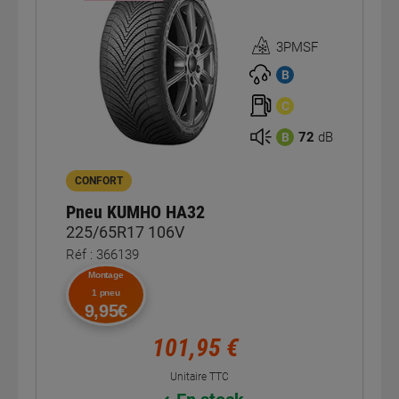
3PMSF
Homologation
3PMSF
B
C
72
dB
B
CONFORT
Pneu KUMHO HA32
225/65R17 106V
Réf : 366139
Montage
1 pneu
9,95€
101,95 €
Unitaire TTC