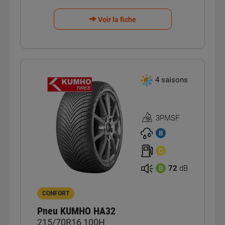
Voir la fiche
4 saisons
3PMSF
Homologation
3PMSF
B
C
72
dB
B
CONFORT
Pneu KUMHO HA32
215/70R16 100H