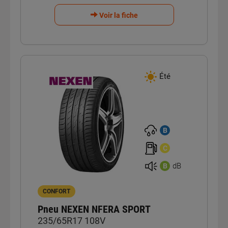
Voir la fiche
Été
B
C
dB
B
CONFORT
Pneu NEXEN NFERA SPORT
235/65R17 108V