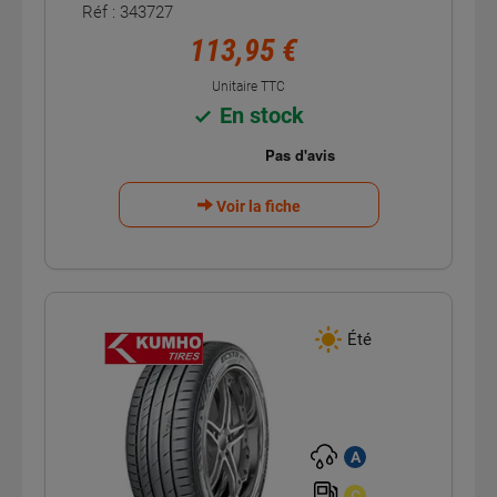
Réf : 343727
113,95 €
Unitaire TTC
En stock
Voir la fiche
Été
A
C