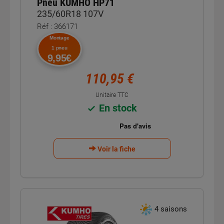
Pneu KUMHO HP71
235/60R18 107V
Réf : 366171
Montage
1 pneu
9,95€
110,95 €
Unitaire TTC
En stock
Voir la fiche
4 saisons