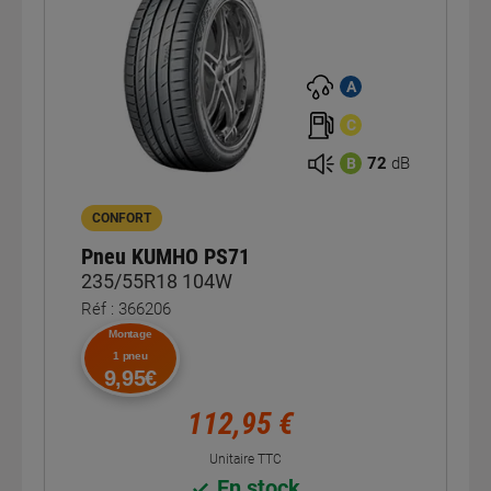
A
C
72
dB
B
CONFORT
Pneu KUMHO PS71
235/55R18 104W
Réf : 366206
Montage
1 pneu
9,95€
112,95 €
Unitaire TTC
En stock