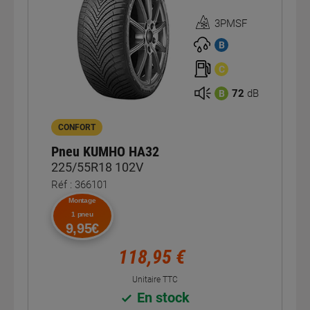
3PMSF
Homologation
3PMSF
B
C
72
dB
B
CONFORT
Pneu KUMHO HA32
225/55R18 102V
Réf : 366101
Montage
1 pneu
9,95€
118,95 €
Unitaire TTC
En stock