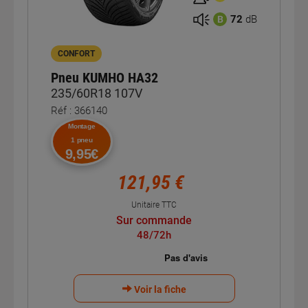
72
dB
B
CONFORT
Pneu KUMHO HA32
235/60R18 107V
Réf : 366140
Montage
1 pneu
9,95€
121,95 €
Unitaire TTC
Sur commande
48/72h
Voir la fiche