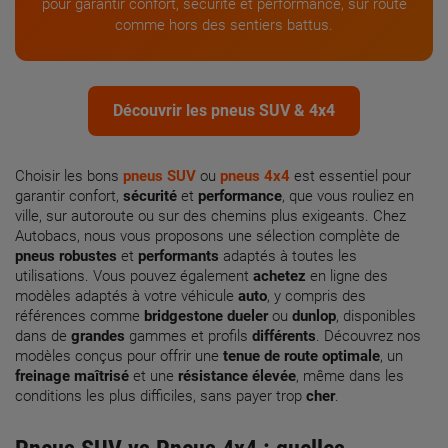
pour garantir confort, sécurité et performance, sur route
comme hors des sentiers battus.
Découvrir les pneus SUV & 4x4
Choisir les bons
pneus SUV
ou
pneus 4x4
est essentiel pour
garantir confort,
sécurité
et
performance
, que vous rouliez en
ville, sur autoroute ou sur des chemins plus exigeants. Chez
Autobacs, nous vous proposons une sélection complète de
pneus robustes
et
performants
adaptés à toutes les
utilisations. Vous pouvez également
achetez
en ligne des
modèles adaptés à votre véhicule
auto
, y compris des
références comme
bridgestone dueler
ou
dunlop
, disponibles
dans de
grandes
gammes et profils
différents
. Découvrez nos
modèles conçus pour offrir une
tenue de route optimale
, un
freinage maîtrisé
et une
résistance élevée
, même dans les
conditions les plus difficiles, sans payer trop
cher
.