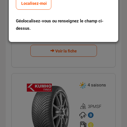
Localisez-moi
121,95 €
Unitaire TTC
Géolocalisez-vous ou renseignez le champ ci-
Sur commande
dessus.
48/72h
Voir la fiche
4 saisons
3PMSF
Homologation
3PMSF
B
C