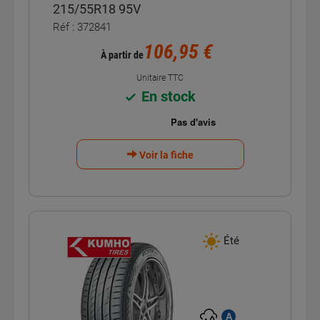
215/55R18 95V
Réf : 372841
106,95 €
À partir de
Unitaire TTC
En stock
Voir la fiche
Été
A