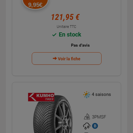
9,95€
121,95 €
Unitaire TTC
En stock
Voir la fiche
4 saisons
3PMSF
Homologation
3PMSF
B