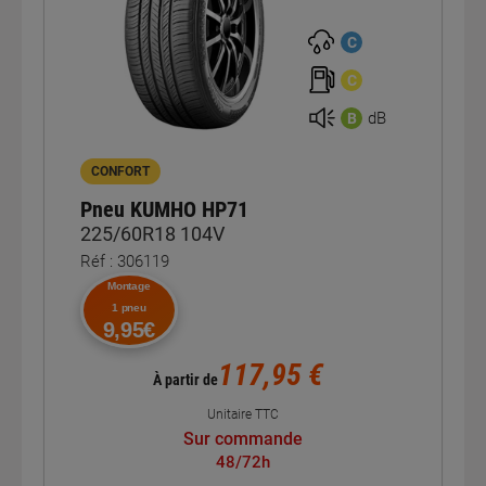
C
C
dB
B
CONFORT
Pneu KUMHO HP71
225/60R18 104V
Réf : 306119
Montage
1 pneu
9,95€
117,95 €
À partir de
Unitaire TTC
Sur commande
48/72h