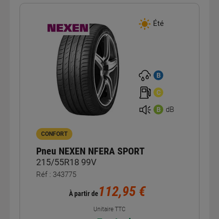
Été
B
C
dB
B
CONFORT
Pneu NEXEN NFERA SPORT
215/55R18 99V
Réf : 343775
112,95 €
À partir de
Unitaire TTC