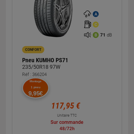
A
C
71
dB
B
CONFORT
Pneu KUMHO PS71
235/50R18 97W
Réf : 366204
Montage
1 pneu
9,95€
117,95 €
Unitaire TTC
Sur commande
48/72h