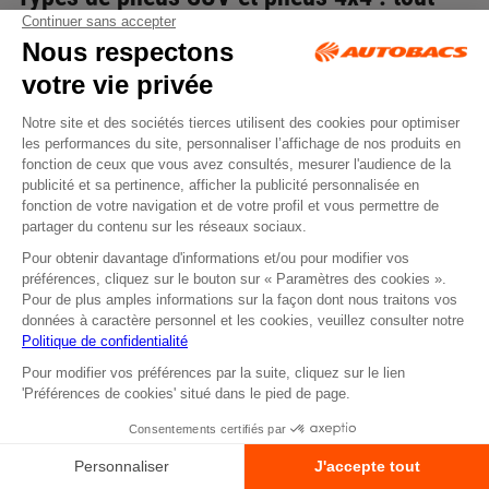
terrain, route ou mixte
Pneus route
: usage quotidien, excellent confort et
longévité
.
Pneus tout-terrain
: renforcés, robustes, adaptés aux
conditions extrêmes
.
Pneus mixtes
(4 saisons) : compromis entre
performance
,
adhérence
et durabilité.
Pneus sport
: tenue de route précise et
performances de
freinage
supérieures.
Comment bien choisir ses
pneus SUV
ou
pneus 4x4
?
Dimensions et compatibilité avec le véhicule ;
Conditions climatiques :
pneus été
,
pneus hiver
,
pneus 4
saisons
;
Type de terrain et fréquence d’utilisation ;