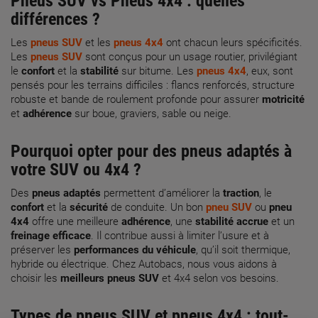
Pneus SUV
vs
Pneus 4x4
: quelles
différences ?
Les
pneus SUV
et les
pneus 4x4
ont chacun leurs spécificités.
Les
pneus SUV
sont conçus pour un usage routier, privilégiant
le
confort
et la
stabilité
sur bitume. Les
pneus 4x4
, eux, sont
pensés pour les terrains difficiles : flancs renforcés, structure
robuste et bande de roulement profonde pour assurer
motricité
et
adhérence
sur boue, graviers, sable ou neige.
Pourquoi opter pour des
pneus adaptés
à
votre SUV ou 4x4 ?
Des
pneus adaptés
permettent d’améliorer la
traction
, le
confort
et la
sécurité
de conduite. Un bon
pneu SUV
ou
pneu
4x4
offre une meilleure
adhérence
, une
stabilité accrue
et un
freinage efficace
. Il contribue aussi à limiter l’usure et à
préserver les
performances du véhicule
, qu’il soit thermique,
hybride ou électrique. Chez Autobacs, nous vous aidons à
choisir les
meilleurs pneus SUV
et 4x4 selon vos besoins.
Types de
pneus SUV
et
pneus 4x4
: tout-