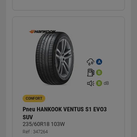
A
B
dB
B
CONFORT
Pneu HANKOOK VENTUS S1 EVO3
SUV
235/60R18 103W
Réf : 347264