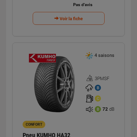
Voir la fiche
4 saisons
3PMSF
Homologation
3PMSF
B
C
72
dB
B
CONFORT
Pneu KUMHO HA32