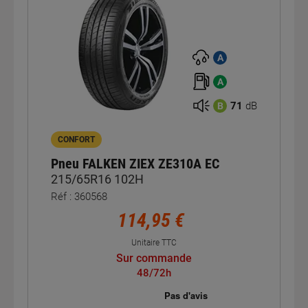
A
A
71
dB
B
CONFORT
Pneu FALKEN ZIEX ZE310A EC
215/65R16 102H
Réf : 360568
114,95 €
Unitaire TTC
Sur commande
48/72h