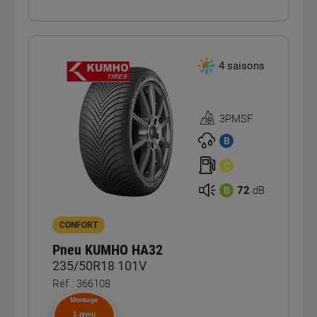
4 saisons
3PMSF
Homologation
3PMSF
B
C
72
dB
B
CONFORT
Pneu KUMHO HA32
235/50R18 101V
Réf : 366108
Montage
1 pneu