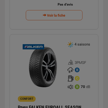
Voir la fiche
4 saisons
3PMSF
Homologation
3PMSF
B
C
70
dB
B
CONFORT
Pneu FALKEN EUROALL SEASON