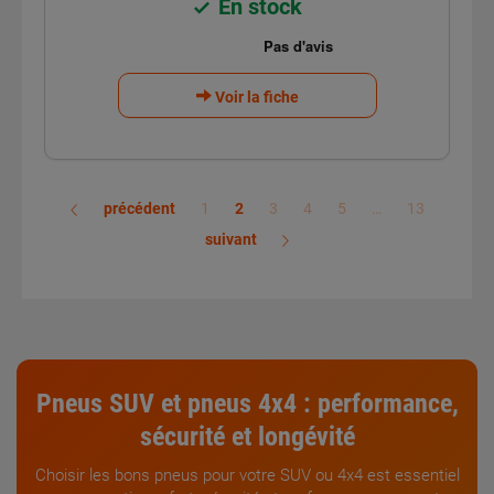
En stock
Voir la fiche
précédent
1
2
3
4
5
…
13
suivant
Pneus SUV
et
pneus 4x4
:
performance
,
sécurité
et
longévité
Choisir les bons pneus pour votre SUV ou 4x4 est essentiel