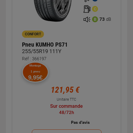
C
73
dB
B
CONFORT
Pneu KUMHO PS71
255/55R19 111Y
Réf : 366197
Montage
1 pneu
9,95€
121,95 €
Unitaire TTC
Sur commande
48/72h