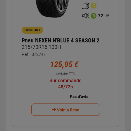
C
72
dB
B
CONFORT
Pneu NEXEN N'BLUE 4 SEASON 2
215/70R16 100H
Réf : 372747
125,95 €
Unitaire TTC
Sur commande
48/72h
Voir la fiche