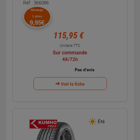
Réf : 366086
Montage
1 pneu
9,95€
115,95 €
Unitaire TTC
Sur commande
48/72h
Voir la fiche
Été