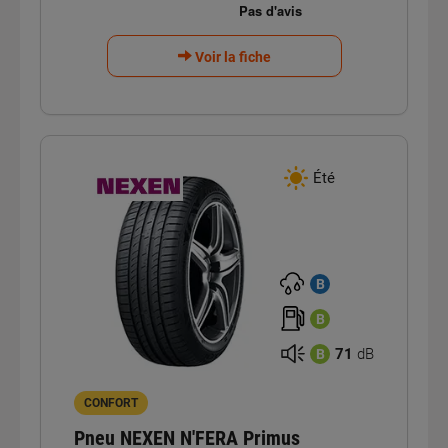
Voir la fiche
Été
B
B
71
dB
B
CONFORT
Pneu NEXEN N'FERA Primus