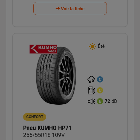
Voir la fiche
Été
C
C
72
dB
B
CONFORT
Pneu KUMHO HP71
255/55R18 109V