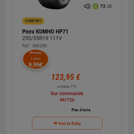
72
dB
B
CONFORT
Pneu KUMHO HP71
255/55R19 111V
Réf : 366298
Montage
1 pneu
9,95€
123,95 €
Unitaire TTC
Sur commande
48/72h
Voir la fiche