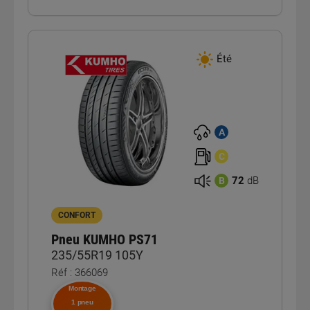
Été
A
C
72
dB
B
CONFORT
Pneu KUMHO PS71
235/55R19 105Y
Réf : 366069
Montage
1 pneu