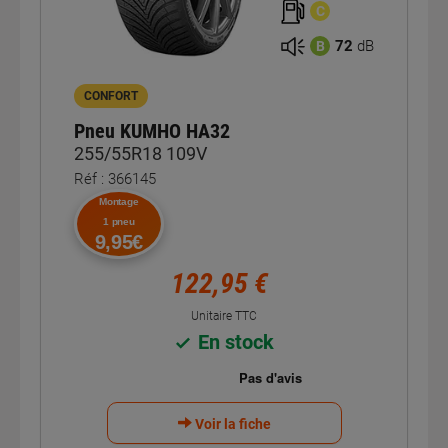
C
72
dB
B
CONFORT
Pneu KUMHO HA32
255/55R18 109V
Réf : 366145
Montage
1 pneu
9,95€
122,95 €
Unitaire TTC
En stock
Voir la fiche