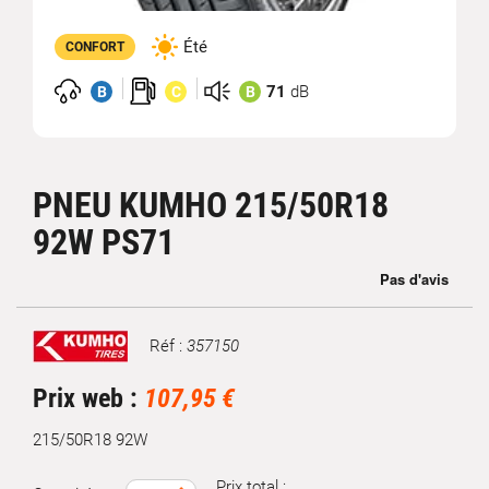
Été
CONFORT
71
dB
B
C
B
PNEU KUMHO 215/50R18
92W PS71
Réf :
357150
Marque
Prix web :
107,95 €
215/50R18 92W
Prix total :