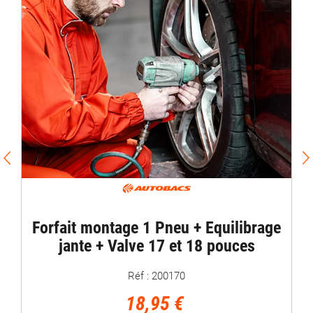
PROMO / For
Equilibrage
t montage 1 Pneu + Equilibrage
Mirag
te + Valve 17 et 18 pouces
Réf : 200170
18,95 €