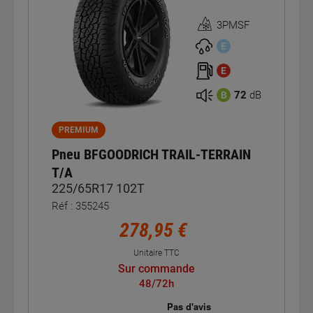
3PMSF
Homologation
3PMSF
E
E
72
dB
B
PREMIUM
Pneu BFGOODRICH TRAIL-TERRAIN
T/A
225/65R17 102T
Réf : 355245
278,95 €
Unitaire TTC
Sur commande
48/72h