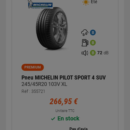
Été
B
B
72
dB
B
PREMIUM
Pneu MICHELIN PILOT SPORT 4 SUV
245/45R20 103V XL
Réf : 355721
266,95 €
Unitaire TTC
En stock