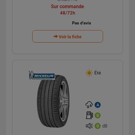
Sur commande
48/72h
Voir la fiche
Été
A
B
dB
B