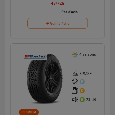
48/72h
Voir la fiche
4 saisons
3PMSF
Homologation
3PMSF
E
D
72
dB
B
PREMIUM