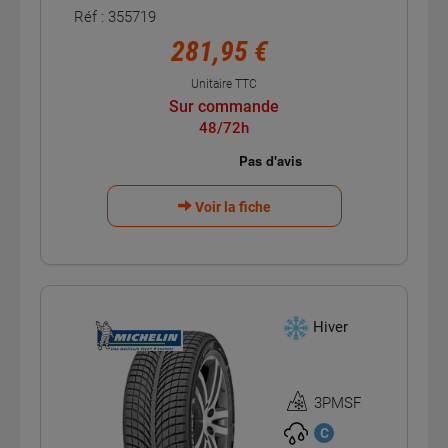
Réf : 355719
281,95 €
Unitaire TTC
Sur commande
48/72h
Voir la fiche
Hiver
3PMSF
Homologation
3PMSF
C