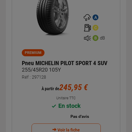
A
C
dB
B
PREMIUM
Pneu MICHELIN PILOT SPORT 4 SUV
255/45R20 105Y
Réf : 297128
245,95 €
À partir de
Unitaire TTC
En stock
Voir la fiche