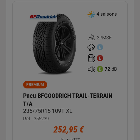
4 saisons
3PMSF
Homologation
3PMSF
E
E
72
dB
B
PREMIUM
Pneu BFGOODRICH TRAIL-TERRAIN
T/A
235/75R15 109T XL
Réf : 355239
252,95 €
Unitaire TTC