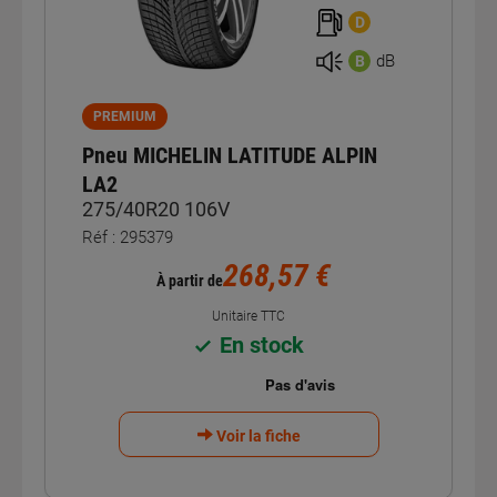
D
dB
B
PREMIUM
Pneu MICHELIN LATITUDE ALPIN
LA2
275/40R20 106V
Réf : 295379
268,57 €
À partir de
Unitaire TTC
En stock
Voir la fiche