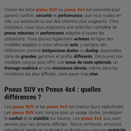
Choisir les bons
pneus SUV
ou
pneus 4x4
est essentiel pour
garantir confort,
sécurité
et
performance
, que vous rouliez en
ville, sur autoroute ou sur des chemins plus exigeants. Chez
Autobacs, nous vous proposons une sélection complète de
pneus robustes
et
performants
adaptés à toutes les
utilisations. Vous pouvez également
achetez
en ligne des
modèles adaptés à votre véhicule
auto
, y compris des
références comme
bridgestone dueler
ou
dunlop
, disponibles
dans de
grandes
gammes et profils
différents
. Découvrez nos
modèles conçus pour offrir une
tenue de route optimale
, un
freinage maîtrisé
et une
résistance élevée
, même dans les
conditions les plus difficiles, sans payer trop
cher
.
Pneus SUV
vs
Pneus 4x4
: quelles
différences ?
Les
pneus SUV
et les
pneus 4x4
ont chacun leurs spécificités.
Les
pneus SUV
sont conçus pour un usage routier, privilégiant
le
confort
et la
stabilité
sur bitume. Les
pneus 4x4
, eux, sont
pensés pour les terrains difficiles : flancs renforcés, structure
robuste et bande de roulement profonde pour assurer
motricité