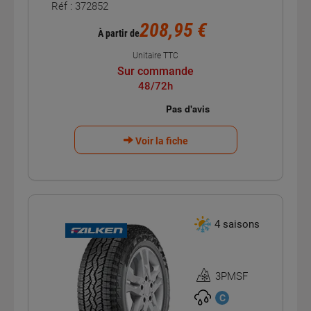
Réf : 372852
208,95 €
À partir de
Unitaire TTC
Sur commande
48/72h
Voir la fiche
4 saisons
3PMSF
Homologation
3PMSF
C