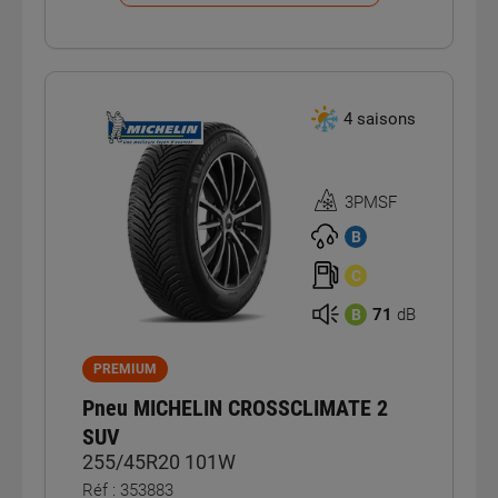
4 saisons
3PMSF
Homologation
3PMSF
B
C
71
dB
B
PREMIUM
Pneu MICHELIN CROSSCLIMATE 2
SUV
255/45R20 101W
Réf : 353883