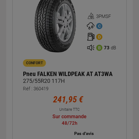
3PMSF
Homologation
3PMSF
C
D
73
dB
B
CONFORT
Pneu FALKEN WILDPEAK AT AT3WA
275/55R20 117H
Réf : 360419
241,95 €
Unitaire TTC
Sur commande
48/72h