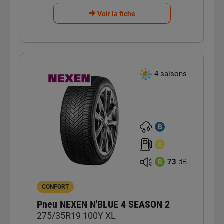
Voir la fiche
4 saisons
B
C
73
dB
B
CONFORT
Pneu NEXEN N'BLUE 4 SEASON 2
275/35R19 100Y XL