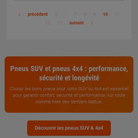
précédent
1
…
7
8
9
10
11
12
13
suivant
Pneus SUV
et
pneus 4x4
:
performance
,
sécurité
et
longévité
Choisir les bons pneus pour votre SUV ou 4x4 est essentiel
pour garantir confort, sécurité et performance, sur route
comme hors des sentiers battus.
Découvrir les pneus SUV & 4x4