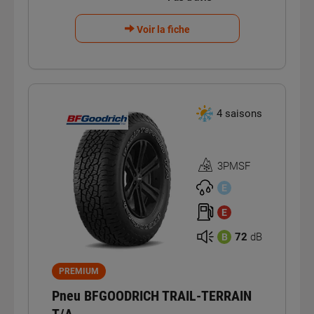
Voir la fiche
4 saisons
3PMSF
Homologation
3PMSF
E
E
72
dB
B
PREMIUM
Pneu BFGOODRICH TRAIL-TERRAIN