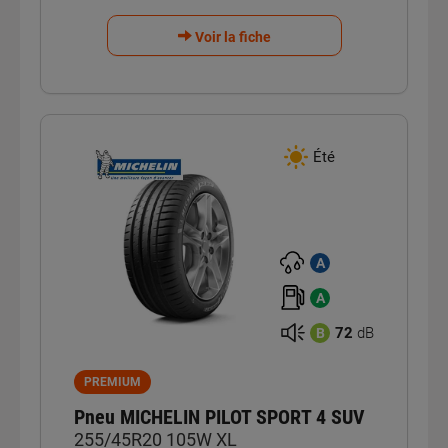
Voir la fiche
Été
A
A
72
dB
B
PREMIUM
Pneu MICHELIN PILOT SPORT 4 SUV
255/45R20 105W XL