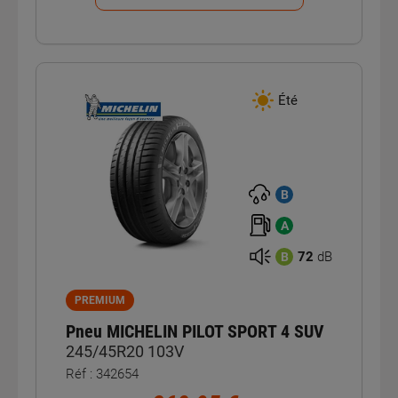
Été
B
A
72
dB
B
PREMIUM
Pneu MICHELIN PILOT SPORT 4 SUV
245/45R20 103V
Réf : 342654