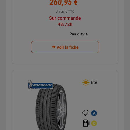
260,95 €
Unitaire TTC
Sur commande
48/72h
Voir la fiche
Été
A
C