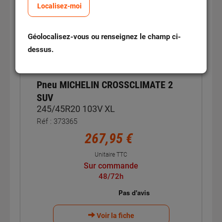
3PMSF
Localisez-moi
B
B
Géolocalisez-vous ou renseignez le champ ci-
71
dB
B
dessus.
PREMIUM
Pneu MICHELIN CROSSCLIMATE 2
SUV
245/45R20 103V XL
Réf : 373365
267,95 €
Unitaire TTC
Sur commande
48/72h
Voir la fiche