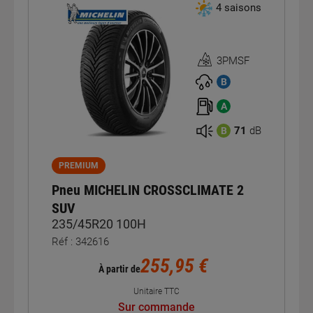
4 saisons
3PMSF
Homologation
3PMSF
B
A
71
dB
B
PREMIUM
Pneu MICHELIN CROSSCLIMATE 2
SUV
235/45R20 100H
Réf : 342616
255,95 €
À partir de
Unitaire TTC
Sur commande