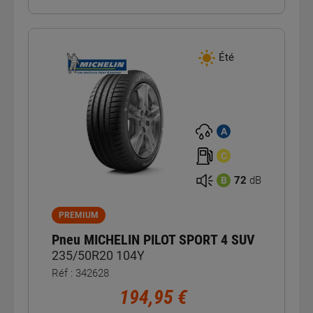
Été
A
C
72
dB
B
PREMIUM
Pneu MICHELIN PILOT SPORT 4 SUV
235/50R20 104Y
Réf : 342628
194,95 €