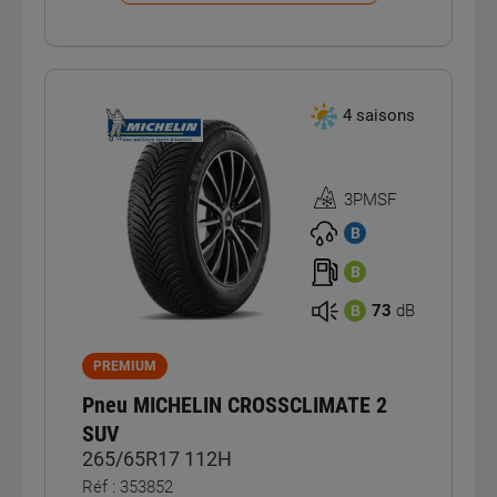
4 saisons
3PMSF
Homologation
3PMSF
B
B
73
dB
B
PREMIUM
Pneu MICHELIN CROSSCLIMATE 2
SUV
265/65R17 112H
Réf : 353852