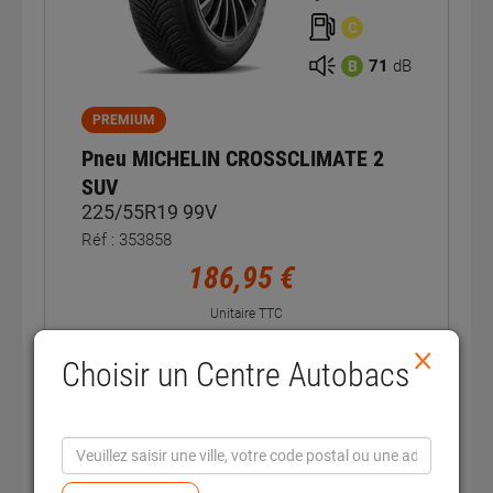
C
71
dB
B
PREMIUM
Pneu MICHELIN CROSSCLIMATE 2
SUV
225/55R19 99V
Réf : 353858
186,95 €
Unitaire TTC
En stock
×
Choisir un Centre Autobacs
Voir la fiche