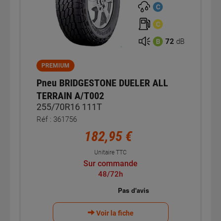
3PMSF
C
C
72
dB
B
PREMIUM
Pneu BRIDGESTONE DUELER ALL
TERRAIN A/T002
255/70R16 111T
Réf : 361756
182,95 €
Unitaire TTC
Sur commande
48/72h
Voir la fiche