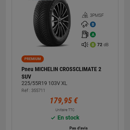
3PMSF
Homologation
3PMSF
B
A
72
dB
B
PREMIUM
Pneu MICHELIN CROSSCLIMATE 2
SUV
225/55R19 103V XL
Réf : 355711
179,95 €
Unitaire TTC
En stock