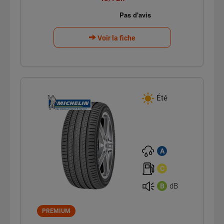
Voir la fiche
Été
A
C
dB
B
PREMIUM