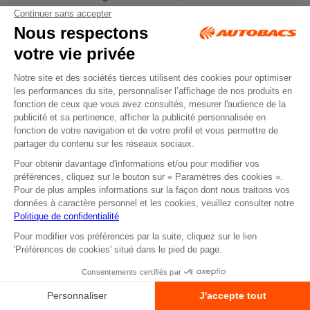
Budget et préférences de marque.
Découvrez aussi notre sélection de
pneus tourisme
:
Voir les
pneus tourisme
Les meilleures marques de
pneus SUV
&
pneus 4x4
en 2025
Autobacs propose les meilleures marques :
Michelin
,
Goodyear
,
BF Goodrich
,
Bridgestone
,
Continental
,
Pirelli
… Trouvez le
pneu
SUV route
,
tout-terrain
ou
4 saisons
idéal au meilleur prix.
Identifier mes pneus compatibles
Entretien et sécurité : prolongez la
durée
de vie des pneus
Pour garantir des performances optimales, entretenez
régulièrement vos pneus :
pression
,
usure des flancs
, rotation
tous les 10 000 km et
équilibrage des roues
. Rendez-vous dans
votre centre Autobacs pour un contrôle complet.