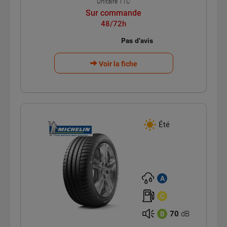
Unitaire TTC
Sur commande
48/72h
Voir la fiche
Été
A
C
70
dB
B