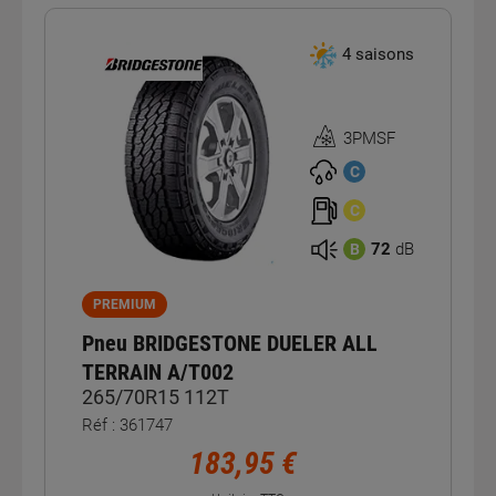
4 saisons
3PMSF
Homologation
3PMSF
C
C
72
dB
B
PREMIUM
Pneu BRIDGESTONE DUELER ALL
TERRAIN A/T002
265/70R15 112T
Réf : 361747
183,95 €