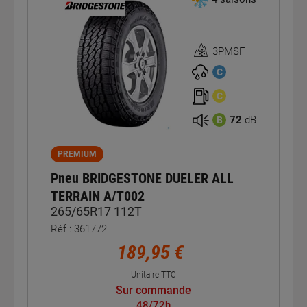
3PMSF
Homologation
3PMSF
C
C
72
dB
B
PREMIUM
Pneu BRIDGESTONE DUELER ALL
TERRAIN A/T002
265/65R17 112T
Réf : 361772
189,95 €
Unitaire TTC
Sur commande
48/72h