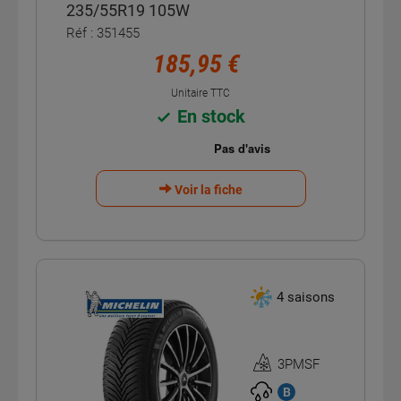
235/55R19 105W
Réf : 351455
185,95 €
Unitaire TTC
En stock
Voir la fiche
4 saisons
3PMSF
Homologation
3PMSF
B