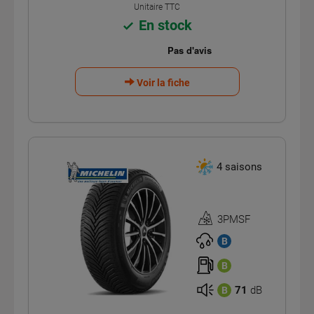
Unitaire TTC
En stock
Voir la fiche
4 saisons
3PMSF
Homologation
3PMSF
B
B
71
dB
B