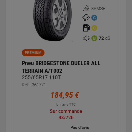
3PMSF
Homologation
3PMSF
C
C
72
dB
B
PREMIUM
Pneu BRIDGESTONE DUELER ALL
TERRAIN A/T002
255/65R17 110T
Réf : 361771
184,95 €
Unitaire TTC
Sur commande
48/72h