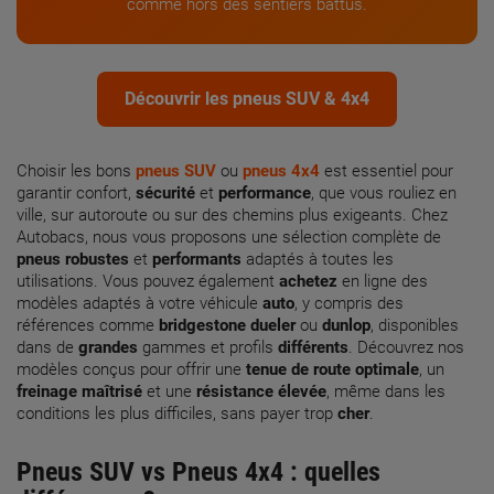
comme hors des sentiers battus.
Découvrir les pneus SUV & 4x4
Choisir les bons
pneus SUV
ou
pneus 4x4
est essentiel pour
garantir confort,
sécurité
et
performance
, que vous rouliez en
ville, sur autoroute ou sur des chemins plus exigeants. Chez
Autobacs, nous vous proposons une sélection complète de
pneus robustes
et
performants
adaptés à toutes les
utilisations. Vous pouvez également
achetez
en ligne des
modèles adaptés à votre véhicule
auto
, y compris des
références comme
bridgestone dueler
ou
dunlop
, disponibles
dans de
grandes
gammes et profils
différents
. Découvrez nos
modèles conçus pour offrir une
tenue de route optimale
, un
freinage maîtrisé
et une
résistance élevée
, même dans les
conditions les plus difficiles, sans payer trop
cher
.
Pneus SUV
vs
Pneus 4x4
: quelles