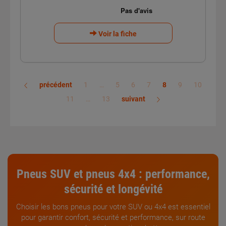
Voir la fiche
précédent
1
…
5
6
7
8
9
10
11
…
13
suivant
Pneus SUV
et
pneus 4x4
:
performance
,
sécurité
et
longévité
Choisir les bons pneus pour votre SUV ou 4x4 est essentiel
pour garantir confort, sécurité et performance, sur route