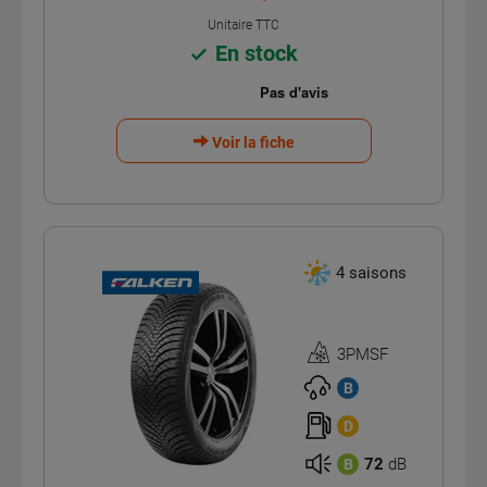
Unitaire TTC
En stock
Voir la fiche
4 saisons
3PMSF
Homologation
3PMSF
B
D
72
dB
B