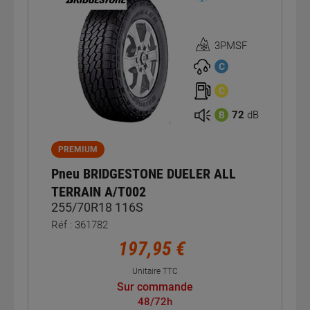
3PMSF
Homologation
3PMSF
C
C
72
dB
B
PREMIUM
Pneu BRIDGESTONE DUELER ALL
TERRAIN A/T002
255/70R18 116S
Réf : 361782
197,95 €
Unitaire TTC
Sur commande
48/72h