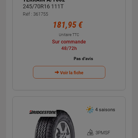
245/70R16 111T
Réf : 361755
181,95 €
Unitaire TTC
Sur commande
48/72h
Voir la fiche
4 saisons
3PMSF
Homologation