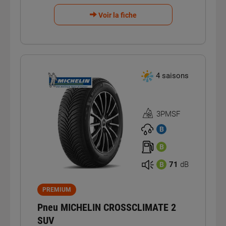
Voir la fiche
4 saisons
3PMSF
Homologation
3PMSF
B
B
71
dB
B
PREMIUM
Pneu MICHELIN CROSSCLIMATE 2
SUV