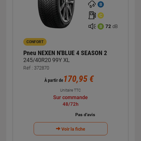
B
C
72
dB
B
CONFORT
Pneu NEXEN N'BLUE 4 SEASON 2
245/40R20 99Y XL
Réf : 372870
170,95 €
À partir de
Unitaire TTC
Sur commande
48/72h
Voir la fiche