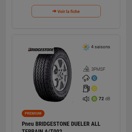
Voir la fiche
4 saisons
3PMSF
Homologation
3PMSF
C
C
72
dB
B
PREMIUM
Pneu BRIDGESTONE DUELER ALL
TERRAIN A/T002