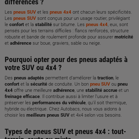
différences ?
Les
pneus SUV
et les
pneus 4x4
ont chacun leurs spécificités.
Les
pneus SUV
sont conçus pour un usage routier, privilégiant
le
confort
et la
stabilité
sur bitume. Les
pneus 4x4
, eux, sont
pensés pour les terrains difficiles : flancs renforcés, structure
robuste et bande de roulement profonde pour assurer
motricité
et
adhérence
sur boue, graviers, sable ou neige.
Pourquoi opter pour des
pneus adaptés
à
votre SUV ou 4x4 ?
Des
pneus adaptés
permettent d’améliorer la
traction
, le
confort
et la
sécurité
de conduite. Un bon
pneu SUV
ou
pneu
4x4
offre une meilleure
adhérence
, une
stabilité accrue
et un
freinage efficace
. Il contribue aussi à limiter l’usure et à
préserver les
performances du véhicule
, qu’il soit thermique,
hybride ou électrique. Chez Autobacs, nous vous aidons à
choisir les
meilleurs pneus SUV
et 4x4 selon vos besoins.
Types de
pneus SUV
et
pneus 4x4
: tout-