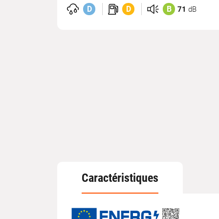
D
D
B
71
dB
Caractéristiques