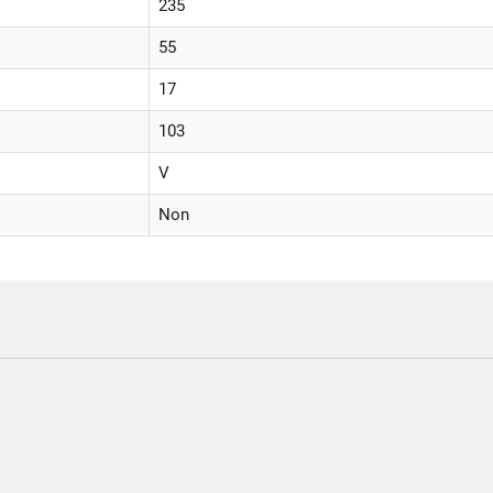
235
55
17
103
V
Non