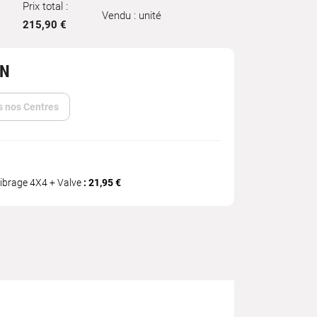
Prix total :
Vendu : unité
215,90 €
IN
s nos Centres
librage 4X4 + Valve
: 21,95 €