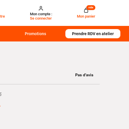
vide
Mon compte :
tre
Mon panier
Se connecter
Promotions
Prendre RDV en atelier
5
€