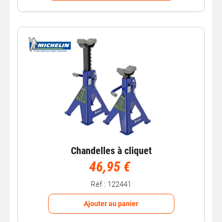
Comment choisir des
chandelles auto
?
Pour un support fiable et sécurisé, prenez en compte :
Capacité de charge
: adaptée au poids de votre
véhicule ;
Hauteur réglable
: pour s’adapter à différents points de
levage ;
Base stable
: plateau large pour une meilleure
répartition du poids ;
Matériau robuste
: acier ou alliage assurant solidité et
durabilité.
Conseils d’utilisation des chandelles
Chandelles à cliquet
46,95 €
assurez-vous que le véhicule est garé sur une surface
plane et stable ;
Réf : 122441
utilisez un cric pour soulever d’abord le véhicule avant
de placer les chandelles ;
Ajouter au panier
placez les chandelles sous les points de levage