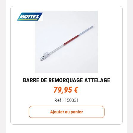
Une
barre de remorquage
est un accessoire
indispensable pour les situations où votre véhicule est
immobilisé ou ne peut plus rouler par ses propres
moyens. Simple à installer et robuste, elle permet de
tracter un véhicule dans le respect des règles de sécurité
et des bonnes pratiques. Chez Autobacs, retrouvez des
barres de remorquage fiables et adaptées aux besoins
des conducteurs particuliers comme professionnels.
Pourquoi utiliser une barre de
remorquage ?
BARRE DE REMORQUAGE ATTELAGE
Une barre de remorquage permet de :
79,95 €
tracter un véhicule immobilisé sans solliciter sa
Réf : 150331
transmission ;
éviter des dommages au système de transmission ou
Ajouter au panier
aux pneus lors d’un remorquage improvisé ;
maintenir une distance sécurisée entre les deux
véhicules ;