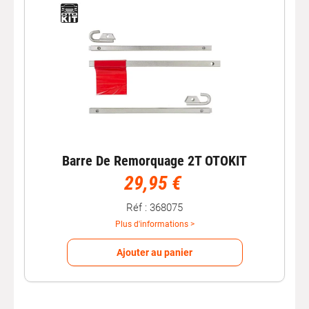
prévus à cet effet ;
assurez-vous que les deux véhicules restent alignés
pendant le remorquage ;
maintenez une vitesse réduite et constante pour éviter
les à-coups ;
utilisez des feux de signalisation appropriés pour rester
visible.
Barre de remorquage : un accessoire
indispensable
Barre De Remorquage 2T OTOKIT
Que ce soit pour une panne, un incident ou un besoin
29,95 €
ponctuel de déplacer un véhicule, la barre de remorquage
s’impose comme un outil simple, efficace et durable.
Réf : 368075
Retrouvez chez Autobacs des modèles robustes, faciles
Plus d'informations >
à installer et compatibles avec la plupart des voitures
particulières.
Ajouter au panier
Avec Autobacs, choisissez votre barre de remorquage
pour un dépannage sûr, pratique et serein.