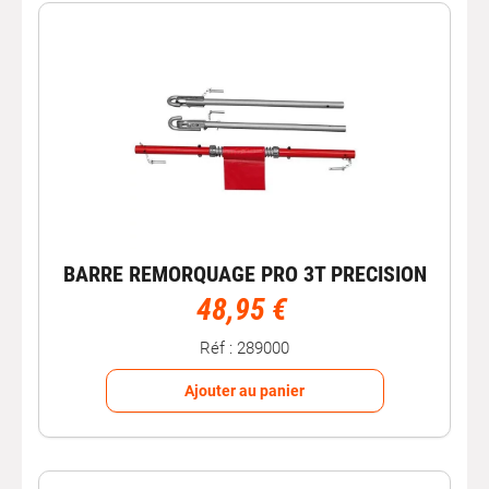
faciliter les manœuvres de déplacement en cas de
panne, d’accident ou de blocage.
Comment choisir une bonne barre de
remorquage ?
Pour sélectionner une barre de remorquage adaptée,
tenez compte de plusieurs critères :
Capacité de charge
: vérifiez qu’elle est adaptée au
poids du véhicule à tracter ;
Longueur de la barre
: une barre trop courte risque de
BARRE REMORQUAGE PRO 3T PRECISION
réduire la sécurité en traction ;
48,95 €
Fixations robustes
: assurez-vous qu’elles sont
compatibles avec les points d’attache des véhicules ;
Réf : 289000
Matériaux de qualité
: privilégiez une barre en acier ou
alliage solide pour une meilleure durabilité.
Ajouter au panier
Conseils d’utilisation
fixez la barre uniquement sur les points d’attache