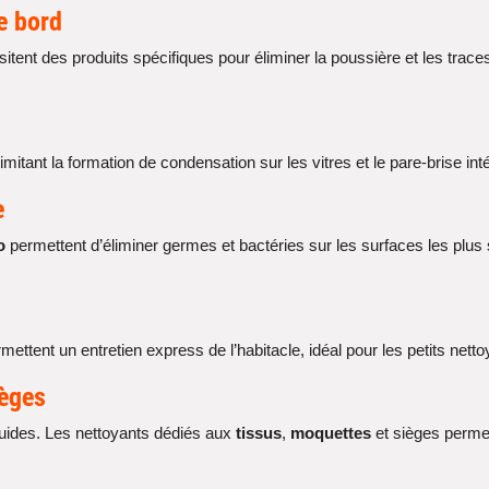
e bord
sitent des produits spécifiques pour éliminer la poussière et les trac
imitant la formation de condensation sur les vitres et le pare-brise i
e
o
permettent d’éliminer germes et bactéries sur les surfaces les plus 
mettent un entretien express de l’habitacle, idéal pour les petits nett
ièges
iquides. Les nettoyants dédiés aux
tissus
,
moquettes
et sièges permet