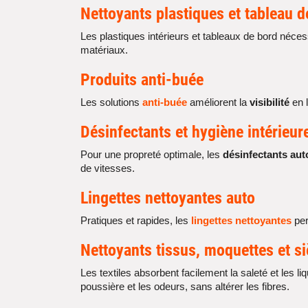
Nettoyants
plastiques
et
tableau d
Les plastiques intérieurs et tableaux de bord néces
matériaux.
Produits
anti-buée
Les solutions
anti-buée
améliorent la
visibilité
en l
Désinfectants et
hygiène intérieur
Pour une propreté optimale, les
désinfectants aut
de vitesses.
Lingettes nettoyantes
auto
Pratiques et rapides, les
lingettes nettoyantes
per
Nettoyants
tissus
,
moquettes
et s
Les textiles absorbent facilement la saleté et les l
poussière et les odeurs, sans altérer les fibres.