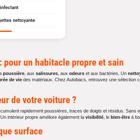
infectant
gettes nettoyante
: pour un habitacle propre et sain
la
poussière
, aux
salissures
, aux
odeurs
et aux bactéries. Un
netto
rée de vie
des matériaux. Chez Autobacs, retrouvez une sélection c
eur
de votre voiture ?
accumulent rapidement poussières, traces de doigts et résidus. Sans ent
 Un intérieur propre améliore également la
visibilité
, le
bien-être
à bor
que surface