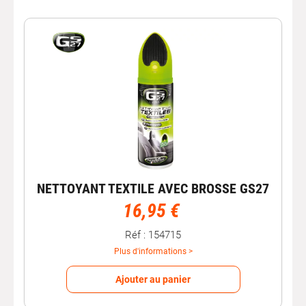
Complétez votre entretien
intérieur
Pour un nettoyage complet de votre habitacle, associez
votre nettoyant tissus & moquettes à d’autres produits
dédiés :
nettoyant plastiques
,
nettoyant cuir
, ou
lingettes nettoyantes
.
Avec Autobacs, choisissez un nettoyant tissus et
moquettes performant pour un intérieur frais, propre
et agréable, kilomètre après kilomètre.
NETTOYANT TEXTILE AVEC BROSSE GS27
16,95 €
Réf : 154715
Plus d'informations >
Ajouter au panier