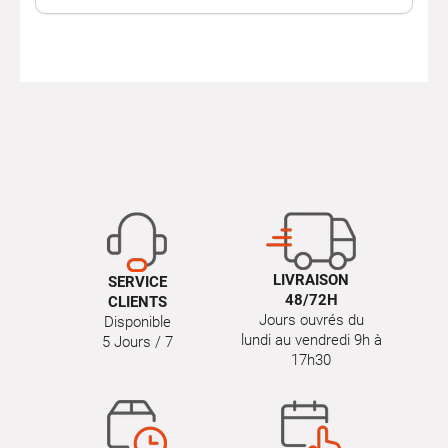
Un intérieur propre,
simplement
Utilisé régulièrement, le
nettoyant universel
aide à
conserver un habitacle agréable, valorise l’intérieur du
véhicule et limite l’incrustation des salissures. C’est un
indispensable pour un entretien rapide, efficace et
accessible.
Avec Autobacs, choisissez un nettoyant universel
performant pour entretenir facilement votre intérieur,
jour après jour.
LIVRAISON
SERVICE
48/72H
CLIENTS
Jours ouvrés du
Disponible
lundi au vendredi 9h à
5 Jours / 7
17h30