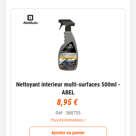
propreté ;
entretenir régulièrement avant un nettoyage spécifique
(cuir, tissus, etc.).
Les atouts des produits
disponibles
Les
nettoyants universels
proposés chez Autobacs sont
sélectionnés pour leur efficacité et leur confort d’utilisation.
Selon les références, vous bénéficiez notamment de :
formules rapides
qui décollent les salissures sans
effort ;
Nettoyant interieur multi-surfaces 500ml -
application simple
(spray, mousse) pour un usage
ABEL
fréquent ;
8,95 €
résultat homogène
pour une finition propre sur
l’ensemble de l’habitacle ;
Réf : 368755
polyvalence
pour l’entretien courant de nombreuses
Plus d'informations >
surfaces.
Ajouter au panier