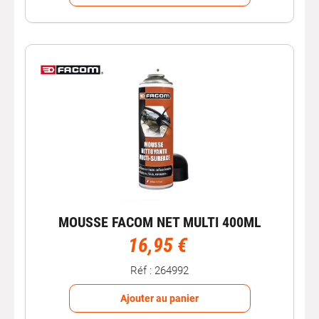
Conseils d’utilisation pour un résultat
propre et sans traces
Dépoussiérez d’abord (microfibre ou aspirateur) pour
éviter d’étaler les résidus.
Pulvérisez le produit sur une
microfibre
plutôt que
directement sur les commandes.
Nettoyez par petites zones, puis essuyez avec une
microfibre propre et sèche.
Testez toujours sur une zone discrète si la surface est
fragile ou brillante.
Quand privilégier un produit
spécifique ?
MOUSSE FACOM NET MULTI 400ML
16,95 €
Un nettoyant universel est parfait pour l’entretien courant,
mais certaines matières demandent un soin dédié pour un
résultat optimal (protection, nourrissage, détachage en
Réf : 264992
profondeur). Pour compléter votre routine, découvrez
aussi :
nettoyant plastiques
Ajouter au panier
,
nettoyant cuir
,
nettoyant
tissus & moquettes
et les
lingettes nettoyantes
.