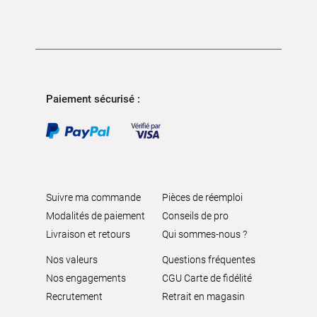
Housses et coussins
: améliorez le confort et
protégez vos sièges.
Rangement et protection
: optimisez l’organisation de
votre habitacle.
Tapis de coffre
: protégez efficacement votre espace
de chargement.
Paiement sécurisé :
Parcourez notre sélection de tapis voiture sur
autobacs.fr ou rendez-vous dans votre centre
Autobacs pour bénéficier des conseils de nos experts
et choisir les tapis adaptés à votre véhicule.
Suivre ma commande
Pièces de réemploi
Modalités de paiement
Conseils de pro
Livraison et retours
Qui sommes-nous ?
Nos valeurs
Questions fréquentes
Nos engagements
CGU Carte de fidélité
Recrutement
Retrait en magasin