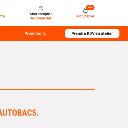
vide
Mon compte :
tre
Mon panier
Se connecter
Promotions
Prendre RDV en atelier
 AUTOBACS.