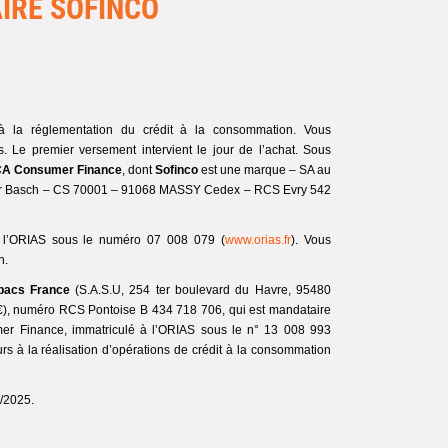
AIRE SOFINCO
à la réglementation du crédit à la consommation. Vous
 Le premier versement intervient le jour de l’achat. Sous
A Consumer Finance
, dont
Sofinco
est une marque – SA au
ctor Basch – CS 70001 – 91068 MASSY Cedex – RCS Evry 542
 à l’ORIAS sous le numéro 07 008 079 (
www.orias.fr
). Vous
n.
bacs France
(S.A.S.U, 254 ter boulevard du Havre, 95480
 €), numéro RCS Pontoise B 434 718 706, qui est mandataire
er Finance, immatriculé à l’ORIAS sous le n° 13 008 993
rs à la réalisation d’opérations de crédit à la consommation
4/2025.