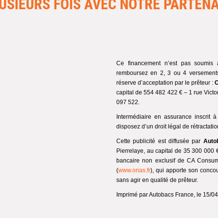
USIEURS FOIS AVEC NOTRE PARTEN
Ce financement n’est pas soumis 
remboursez en 2, 3 ou 4 versements.
réserve d’acceptation par le prêteur :
C
capital de 554 482 422 € – 1 rue Vi
097 522.
Intermédiaire en assurance inscrit
disposez d’un droit légal de rétractatio
Cette publicité est diffusée par
Auto
Pierrelaye, au capital de 35 300 000
bancaire non exclusif de CA Consum
(
www.orias.fr
), qui apporte son concou
sans agir en qualité de prêteur.
Imprimé par Autobacs France, le 15/0