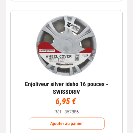
Autobacs
, votre référence en
équipement automobile
Chez Autobacs, nous sommes des passionnés
d’automobile. Nous sélectionnons des
enjoliveurs
et des
accessoires
fiables et durables pour répondre aux
exigences de votre véhicule.
Explorez dès maintenant notre gamme d’enjoliveurs et
d’accessoires pour personnaliser votre
véhicule
.
Autobacs est votre référence en
équipement automobile
de qualité.
Enjoliveur silver idaho 16 pouces -
SWISSDRIV
6,95 €
Réf : 367886
Ajouter au panier