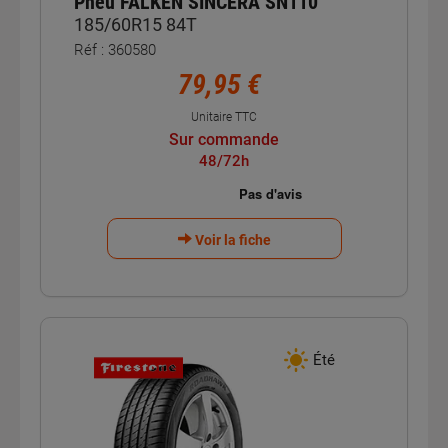
Pneu FALKEN SINCERA SN110
185/60R15 84T
Réf : 360580
79,95 €
Unitaire TTC
Sur commande
48/72h
Voir la fiche
Été