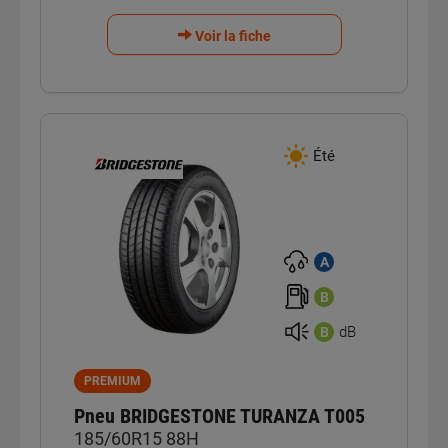
Voir la fiche
Été
A
B
dB
B
PREMIUM
Pneu BRIDGESTONE TURANZA T005
185/60R15 88H