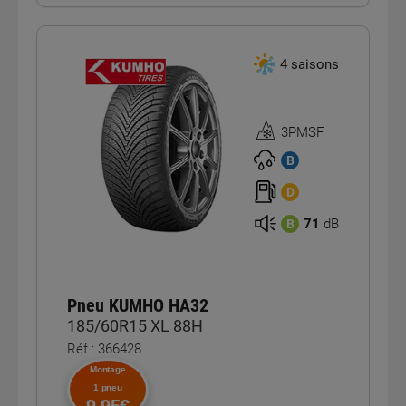
4 saisons
3PMSF
Homologation
3PMSF
B
D
71
dB
B
Pneu KUMHO HA32
185/60R15 XL 88H
Réf : 366428
Montage
1 pneu