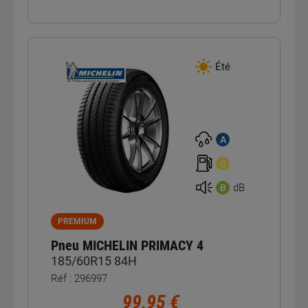
Été
A
C
dB
B
PREMIUM
Pneu MICHELIN PRIMACY 4
185/60R15 84H
Réf : 296997
99,95 €