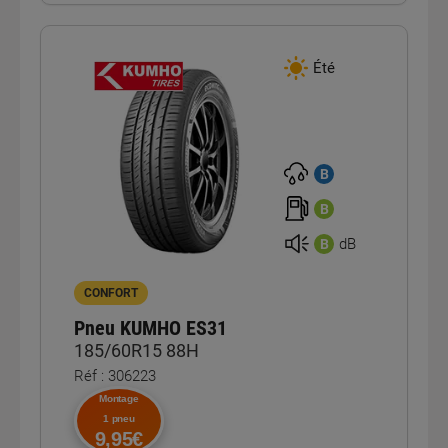
Été
B
B
dB
B
CONFORT
Pneu KUMHO ES31
185/60R15 88H
Réf : 306223
Montage
1 pneu
9,95€