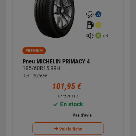
A
C
dB
B
PREMIUM
Pneu MICHELIN PRIMACY 4
185/60R15 88H
Réf : 307656
101,95 €
Unitaire TTC
En stock
Voir la fiche