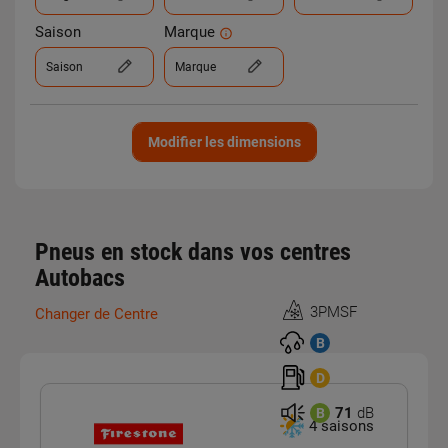
Saison
Marque
Saison
Marque
Modifier les dimensions
Pneus en stock dans vos centres
Autobacs
3PMSF
Changer de Centre
Homologation
3PMSF
B
D
71
dB
B
4 saisons