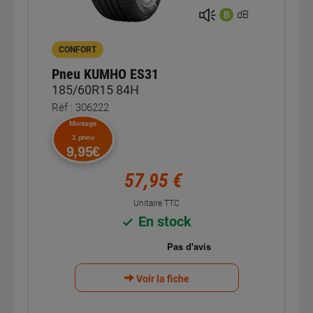
dB
B
CONFORT
Pneu KUMHO ES31
185/60R15 84H
Réf : 306222
Montage
1 pneu
9,95€
57,95 €
Unitaire TTC
En stock
Voir la fiche