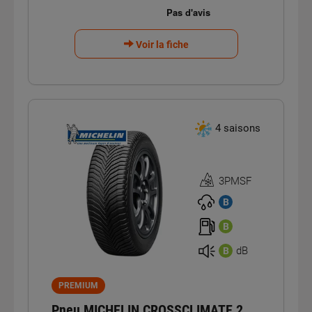
Voir la fiche
4 saisons
3PMSF
Homologation
3PMSF
B
B
dB
B
PREMIUM
Pneu MICHELIN CROSSCLIMATE 2