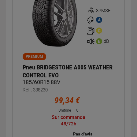
3PMSF
Homologation
3PMSF
A
C
dB
B
PREMIUM
Pneu BRIDGESTONE A005 WEATHER
CONTROL EVO
185/60R15 88V
Réf : 338230
99,34 €
Unitaire TTC
Sur commande
48/72h