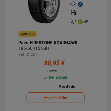
A
dB
B
CONFORT
Pneu FIRESTONE ROADHAWK
185/60R15 88H
Réf : 312644
88,95 €
Unitaire TTC
En stock
Voir la fiche