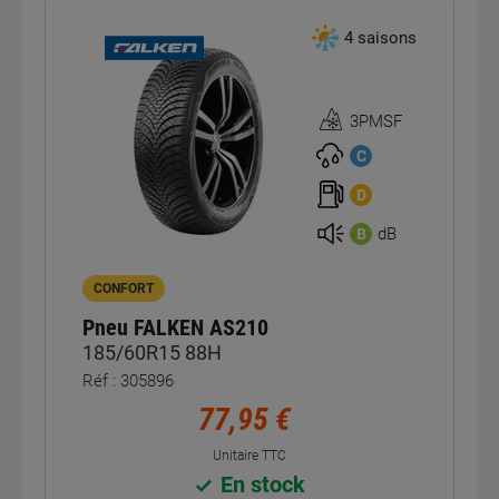
4 saisons
3PMSF
Homologation
3PMSF
C
D
dB
B
CONFORT
Pneu FALKEN AS210
185/60R15 88H
Réf : 305896
77,95 €
Unitaire TTC
En stock