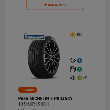
Voir la fiche
Été
B
A
dB
B
PREMIUM
Pneu MICHELIN E PRIMACY
185/60R15 88H