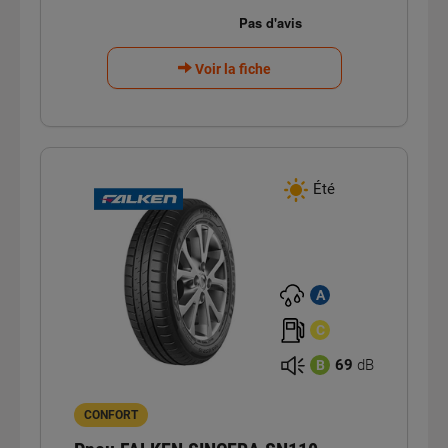
Voir la fiche
Été
A
C
69
dB
B
CONFORT