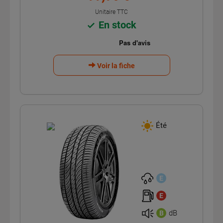
Unitaire TTC
En stock
Voir la fiche
Été
E
E
dB
B