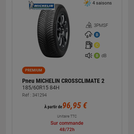
4 saisons
3PMSF
Homologation
3PMSF
B
C
dB
B
PREMIUM
Pneu MICHELIN CROSSCLIMATE 2
185/60R15 84H
Réf : 341294
96,95 €
À partir de
Unitaire TTC
Sur commande
48/72h