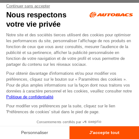
LIVRAISON
SERVICE
48/72H
CLIENTS
Jours ouvrés du
Disponible
lundi au vendredi 9h à
5 Jours / 7
17h30
RENDEZ-VOUS
RETRAIT
DEVIS EN LIGNE
EN MAGASIN
Réservez votre
Commande
prestation
disponible sous 2H
atelier en ligne