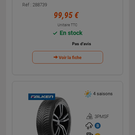
Réf : 288739
99,95 €
Unitaire TTC
En stock
Voir la fiche
4 saisons
3PMSF
Homologation
3PMSF
B