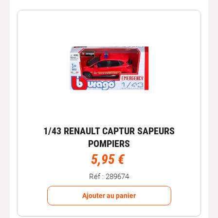
disponibles chez Autobacs.fr. En tant que
passionnés
de
l'
automobile
, nous sommes fiers de vous présenter des
modèles réduits
exceptionnels de
marques
renommées
comme Solido, Burago et Maisto.
Les
miniatures Solido
: des répliques
détaillées
Solido
est reconnu depuis de nombreuses années pour la
qualité de ses
miniatures auto
. Chaque modèle est
soigneusement conçu avec des détails précis, offrant une
réplique fidèle
des
voitures
emblématiques. Que vous
soyez fan de la collection
Fast and Furious
ou d'autres
1/43 RENAULT CAPTUR SAPEURS
séries, Solido propose une sélection impressionnante de
modèles
qui sauront satisfaire les amateurs de
voitures
POMPIERS
les plus exigeants.
5,95 €
Les
miniatures Burago
: une tradition
Réf : 289674
de qualité
Ajouter au panier
Burago
est une marque
emblématique
dans l'univers des
miniatures auto. Depuis des décennies, Burago propose