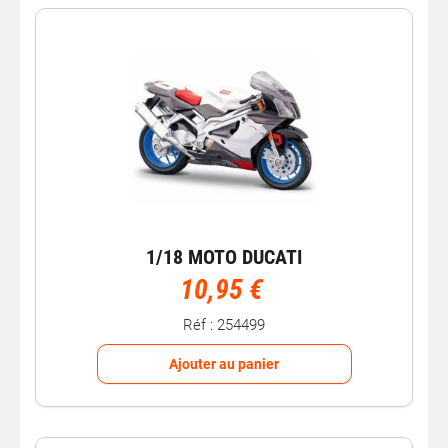
vous permettra de trouver les pièces uniques qui
enrichiront votre
collection
.
Explorez dès maintenant notre collection de
miniatures
auto
et ajoutez ces
répliques
exceptionnelles à votre
collection de modèles réduits. Chez Autobacs, nous
partageons votre
passion
pour l'
automobile
et nous nous
engageons à vous offrir des produits qui reflètent notre
amour commun pour les
voitures
.
1/18 MOTO DUCATI
10,95 €
Réf : 254499
Ajouter au panier