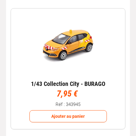
des
modèles réduits
de
voitures
de
sport
et de
collection
. Avec leur attention aux détails et leur qualité
de fabrication, les
miniatures Burago
sont très
appréciées des collectionneurs et des passionnés
d'automobile.
Les
miniatures Maisto
: une diversité
de choix
Maisto
est une marque réputée pour sa diversité de
modèles réduits
de
voitures
. Que vous recherchiez des
voitures de sport, des
voitures classiques
ou des
véhicules tout-terrain, Maisto propose une large gamme
de
miniatures
pour satisfaire tous les goûts. Leurs
1/43 Collection City - BURAGO
modèles offrent une combinaison de qualité, de détails
7,95 €
réalistes
et de prix abordables.
Chez Autobacs, nous partageons notre passion de
Réf : 343945
l'automobile en vous propsant des
miniatures auto
de
qualité
et nous sommes déterminés à vous offrir les
Ajouter au panier
meilleures marques et modèles sur le marché. Que vous
soyez
collectionneur
ou
amateur
de
voitures
, notre
sélection variée de miniatures
Solido
,
Burago
et
Maisto