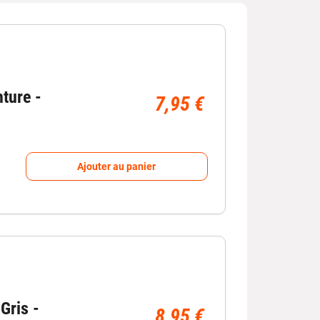
çus pour apporter un meilleur confort au quotidien
 le temps. :contentReference[oaicite:0]{index=0}
?
nture -
7,95 €
Ajouter au panier
afin de s’adapter à tous les intérieurs :
.
hicule tout en conservant une taille universelle
cite:1]{index=1}
Gris -
8,95 €
 ?