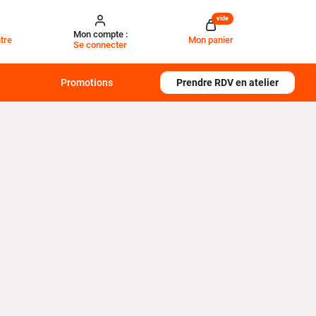
vide
Mon compte :
tre
Mon panier
Se connecter
Promotions
Prendre RDV en atelier
ettent d’améliorer le confort des passagers tout en
einture de sécurité
, ils évitent les frottements
gréables, notamment lors de longs déplacements.