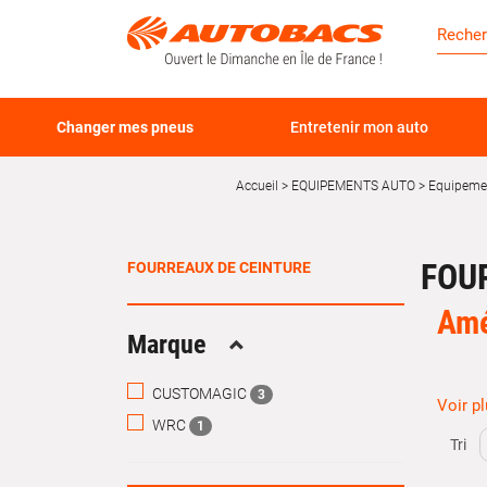
Changer mes pneus
Entretenir mon auto
Accueil
EQUIPEMENTS AUTO
Equipemen
FOU
FOURREAUX DE CEINTURE
Amé
Marque
Replier
CUSTOMAGIC
3
Voir p
Les
fo
WRC
1
protége
Tri
désagr