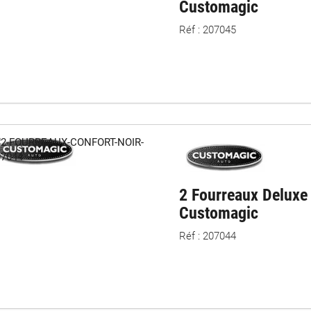
Customagic
isissez une matière
douce et confortable
;
Réf : 207045
fiez la
compatibilité universelle
avec votre ceinture ;
ctionnez un design correspondant à l’intérieur de votre véhicule ;
ilégiez un modèle
facile à installer
et à entretenir.
létez votre équipement intérieur
vre-volant voiture
: améliorez la prise en main du volant.
sses de siège
: protégez et personnalisez vos sièges.
ipement intérieur voiture
: découvrez tous les accessoires pour amé
utobacs, trouvez les fourreaux de ceinture voiture adaptés pour 
2 Fourreaux Deluxe 
er votre ceinture de sécurité lors de tous vos trajets.
Customagic
Réf : 207044