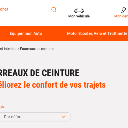
Mon véhicule
Mon cen
Équiper mon Auto
Moto, Scooter, Vélo et Trottinette
t intérieur
Fourreaux de ceinture
RREAUX DE CEINTURE
liorez le confort de vos trajets
lus
urreaux de ceinture voiture
sont des accessoires pratiques qui perm
ant la ceinture de sécurité contre l’usure. Placés directement sur la
c
Par défaut
éables au niveau du cou ou de l’épaule et rendent les trajets plus a