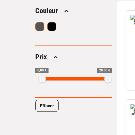
Chez A
tout en
Couleur
Replier
Pour
rédu
amél
prot
appo
Prix
Replier
Diff
0,00 €
20,00 €
Les
fo
fou
pro
fou
pro
Effacer
Certain
compati
Comm