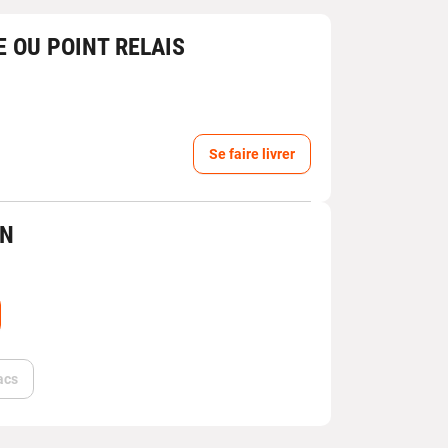
E OU POINT RELAIS
Se faire livrer
IN
acs