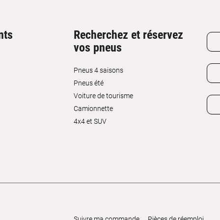
nts
Recherchez et réservez
vos pneus
Pneus 4 saisons
Pneus été
Voiture de tourisme
Camionnette
4x4 et SUV
Suivre ma commande
Pièces de réemploi