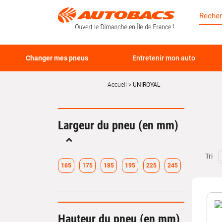
Changer mes pneus
Entretenir mon auto
Accueil
UNIROYAL
Largeur du pneu (en mm)
Replier
Tri
165
175
185
195
225
245
Hauteur du pneu (en mm)