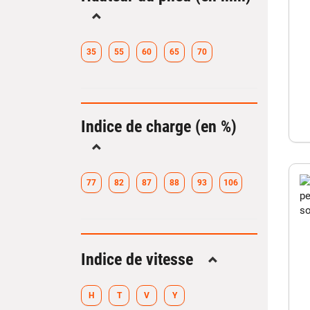
Replier
35
55
60
65
70
Indice de charge (en %)
Replier
77
82
87
88
93
106
Indice de vitesse
Replier
H
T
V
Y