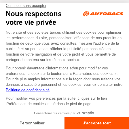
LIVRAISON
SERVICE
48/72H
CLIENTS
Jours ouvrés du
Disponible
lundi au vendredi 9h à
5 Jours / 7
17h30
RENDEZ-VOUS
RETRAIT
DEVIS EN LIGNE
EN MAGASIN
Réservez votre
Commande
prestation
disponible sous 2H
atelier en ligne