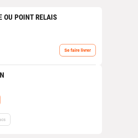
E OU POINT RELAIS
Se faire livrer
IN
acs