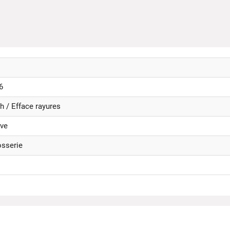
6
h / Efface rayures
ve
osserie