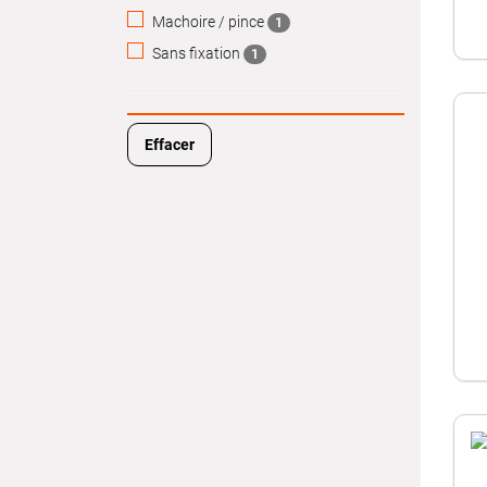
Machoire / pince
1
Sans fixation
1
Effacer