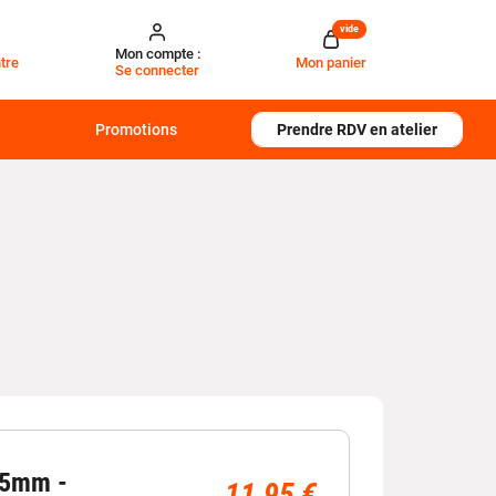
vide
Mon compte :
tre
Mon panier
Se connecter
Promotions
Prendre RDV en atelier
45mm -
11,95 €