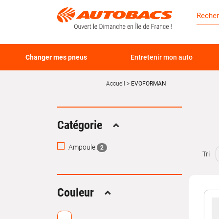
Changer mes pneus
Entretenir mon auto
Accueil
EVOFORMAN
Catégorie
Replier
Ampoule
2
Tri
Couleur
Replier