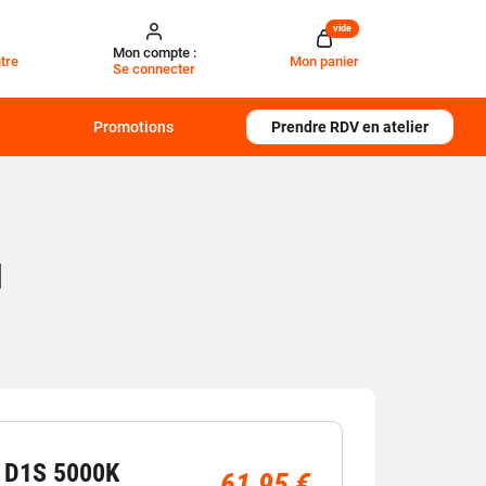
vide
Mon compte :
tre
Mon panier
Se connecter
Promotions
Prendre RDV en atelier
N
e D1S 5000K
61,95 €