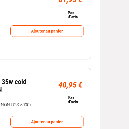
Ajouter au panier
 35w cold
40,95 €
N
XENON D2S 5000k
Ajouter au panier