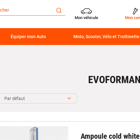
Mon véhicule
Mon cen
Équiper mon Auto
Moto, Scooter, Vélo et Trottinette
EVOFORMA
Par défaut
Ampoule cold whit