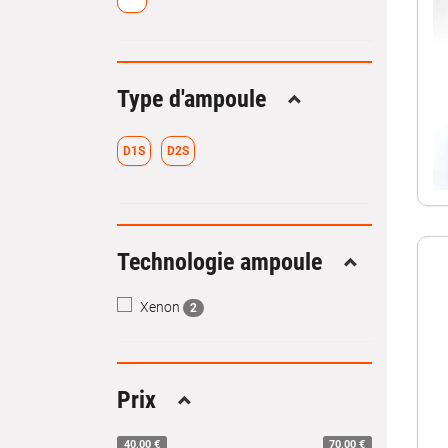
Type d'ampoule
Replier
D1S
D2S
Technologie ampoule
Replier
Xenon
2
Prix
Replier
40,00 €
70,00 €