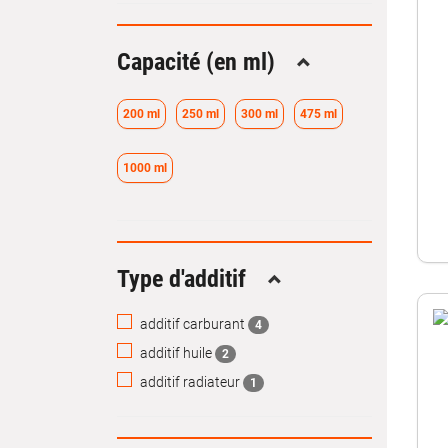
Capacité (en ml)
Replier
200 ml
250 ml
300 ml
475 ml
1000 ml
Type d'additif
Replier
additif carburant
4
additif huile
2
additif radiateur
1