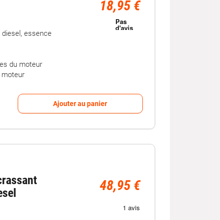
18,95 €
 diesel, essence
èces du moteur
u moteur
Ajouter au panier
crassant
48,95 €
esel