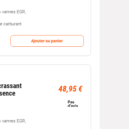
es vannes EGR,
de carburant
Ajouter au panier
crassant
48,95 €
sence
es vannes EGR,