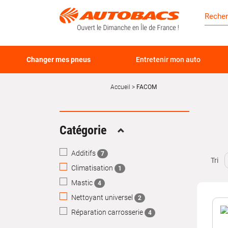
Changer mes pneus
Entretenir mon auto
Accueil
FACOM
Catégorie
Replier
Additifs
7
Tri
Climatisation
1
Mastic
4
Nettoyant universel
2
Réparation carrosserie
4