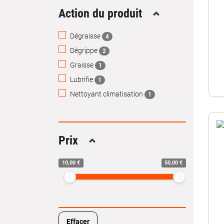
Action du produit
Replier
Dégraisse
4
Dégrippe
2
Graisse
1
Lubrifie
1
Nettoyant climatisation
1
Prix
Replier
10,00 €
50,00 €
Effacer