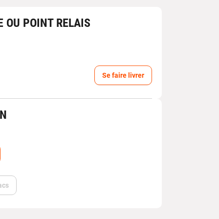
E OU POINT RELAIS
Se faire livrer
IN
acs