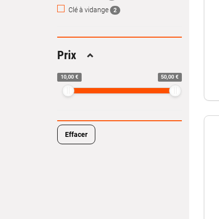
Clé à vidange
2
Prix
Replier
10,00 €
50,00 €
Effacer