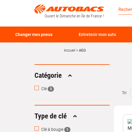
Changer mes pneus
Entretenir mon auto
Accueil
AEG
Catégorie
Replier
Clé
3
Tri
Type de clé
Replier
Clé à bougie
1