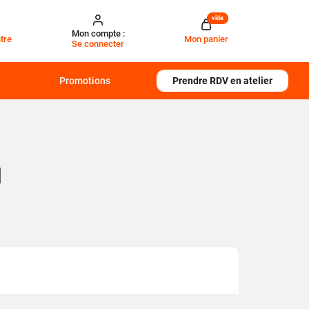
vide
Mon compte :
tre
Mon panier
Se connecter
Promotions
Prendre RDV en atelier
N