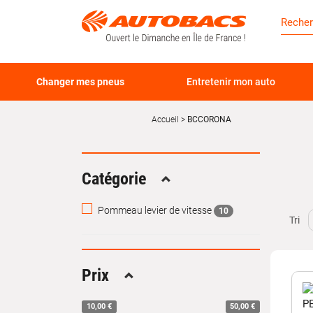
Changer mes pneus
Entretenir mon auto
Accueil
BCCORONA
Catégorie
Replier
Pommeau levier de vitesse
10
Tri
Prix
Replier
10,00 €
50,00 €