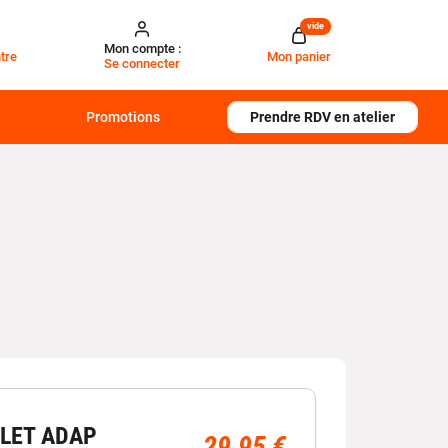
vide
Mon compte :
tre
Mon panier
Se connecter
Promotions
Prendre RDV en atelier
LET ADAP
29,95 €