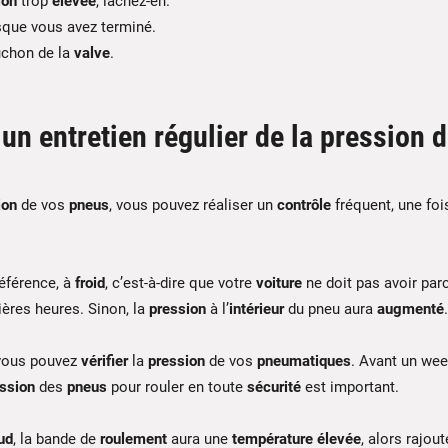
ion
trop
élevée
, lâchez-en.
rsque vous avez terminé.
uchon de la
valve
.
n entretien régulier de la pression 
ion
de vos
pneus
, vous pouvez réaliser un
contrôle
fréquent, une foi
référence, à
froid
, c’est-à-dire que votre
voiture
ne doit pas avoir par
ières heures. Sinon, la
pression
à l’
intérieur
du pneu aura
augmenté
.
, vous pouvez
vérifier
la
pression
de vos
pneumatiques
. Avant un we
ssion
des
pneus
pour rouler en toute
sécurité
est important.
ud
, la bande de
roulement
aura une
température
élevée
, alors rajout