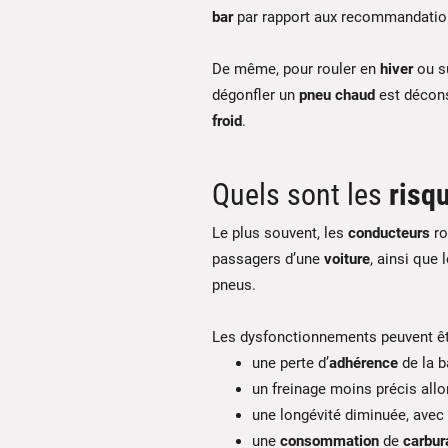
bar
par rapport aux recommandati
De même, pour rouler en
hiver
ou s
dégonfler un
pneu chaud
est déconse
froid
.
Quels sont les
risq
Le plus souvent, les
conducteurs
ro
passagers d’une
voiture
, ainsi que
pneus.
Les dysfonctionnements peuvent êt
une perte d’
adhérence
de la 
un freinage moins précis allo
une longévité diminuée, avec
une
consommation
de
carbur