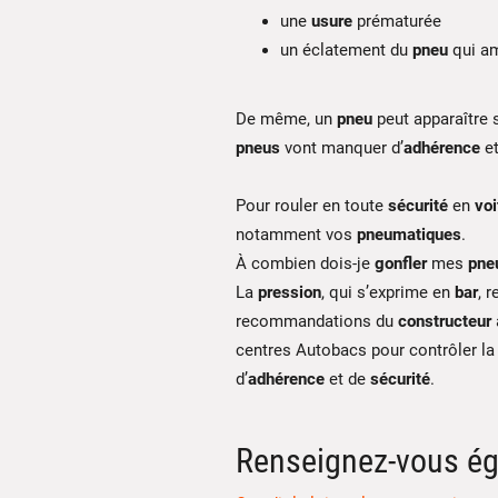
une
usure
prématurée
un éclatement du
pneu
qui am
De même, un
pneu
peut apparaître 
pneus
vont manquer d’
adhérence
et
Pour rouler en toute
sécurité
en
voi
notamment vos
pneumatiques
.
À combien dois-je
gonfler
mes
pne
La
pression
, qui s’exprime en
bar
, 
recommandations du
constructeur
centres Autobacs pour contrôler l
d’
adhérence
et de
sécurité
.
Renseignez-vous ég