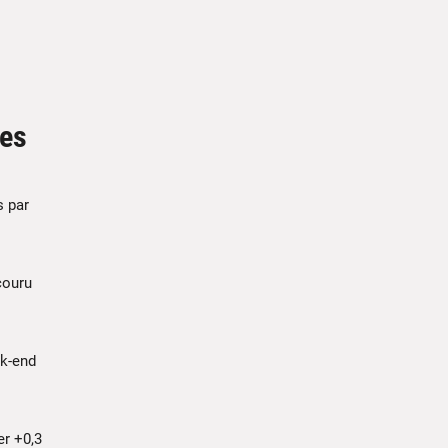
des
s par
couru
ek-end
er +0,3