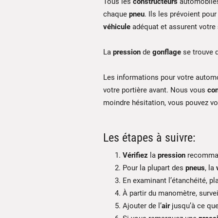
Tous les
constructeurs
automobiles 
chaque
pneu
. Ils les prévoient pou
véhicule
adéquat et assurent votre
La
pression
de
gonflage
se trouve d
Les informations pour votre automob
votre portière avant. Nous vous
con
moindre hésitation, vous pouvez vou
Les étapes à suivre:
Vérifiez
la
pression
recomma
Pour la plupart des
pneus
, la
En examinant l’étanchéité, pl
À partir du manomètre, survei
Ajouter de l’
air
jusqu’à ce que