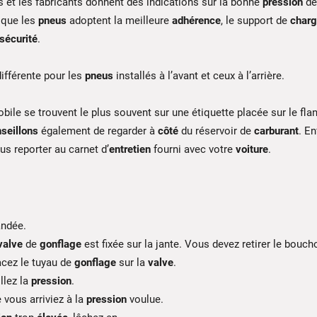
et les fabricants donnent des indications sur la bonne
pression
de
r que les
pneus
adoptent la meilleure
adhérence
, le support de
charg
sécurité
.
ifférente pour les
pneus
installés à l’avant et ceux à l’arrière.
ile se trouvent le plus souvent sur une étiquette placée sur le fla
seillons
également de regarder à
côté
du réservoir de
carburant
. En
s reporter au carnet d’
entretien
fourni avec votre
voiture
.
ndée.
valve
de
gonflage
est fixée sur la jante. Vous devez retirer le bouch
acez le tuyau de
gonflage
sur la
valve
.
llez la
pression
.
 vous arriviez à la
pression
voulue.