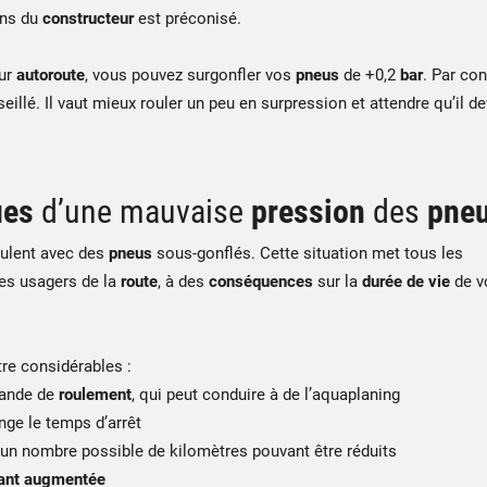
ons du
constructeur
est préconisé.
ur
autoroute
, vous pouvez surgonfler vos
pneus
de +0,2
bar
. Par con
illé. Il vaut mieux rouler un peu en surpression et attendre qu’il d
ues
d’une mauvaise
pression
des
pne
ulent avec des
pneus
sous-gonflés. Cette situation met tous les
 les usagers de la
route
, à des
conséquences
sur la
durée de vie
de v
re considérables :
bande de
roulement
, qui peut conduire à de l’aquaplaning
nge le temps d’arrêt
 un nombre possible de kilomètres pouvant être réduits
ant
augmentée