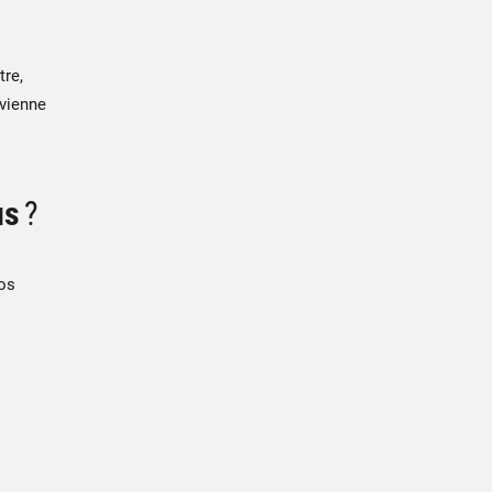
tre,
evienne
us
?
os