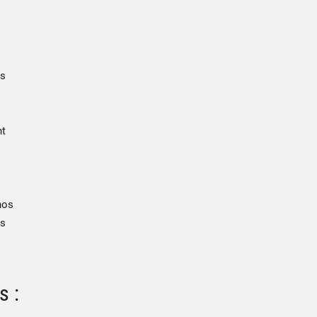
os
nt
nos
es
s :