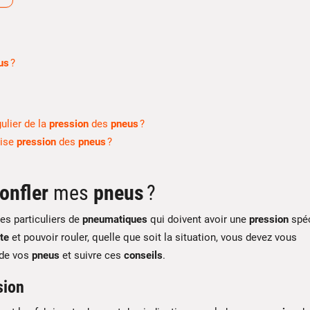
us
?
ulier de la
pression
des
pneus
?
aise
pression
des
pneus
?
onfler
mes
pneus
?
s particuliers de
pneumatiques
qui doivent avoir une
pression
spéc
te
et pouvoir rouler, quelle que soit la situation, vous devez vous
de vos
pneus
et suivre ces
conseils
.
sion