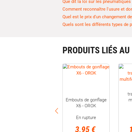
Que dit la loi sur les pneumatiques
Comment reconnaître l'usure et do
Quel est le prix d'un changement de
Quels sont les différents types de 
PRODUITS LIÉS AU
Compresseur
12v/8bar analogique
sd - SWISSDRIV
En stock
AIN
Compresseur d'air
19,95 €
multifonction
Dont éco-participation
En rupture
0,13 €
19,90 €
Ajouter au