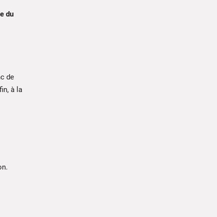
e du
nc de
fin, à la
on.