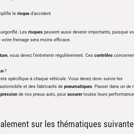
plifie le
risque
d’accident
surgonflé. Les
risques
peuvent aussi devenir importants, puisque v
 votre freinage sera moins efficace.
ture
, vous devez l’entretenir régulièrement. Ces
contrôles
concerne
us
?
reste spécifique à chaque véhicule. Vous devez donc suivre les
automobile et des fabricants de
pneumatiques
. Passer dans un de 
a
pression
de vos pneus auto, pour
assurer
toutes leurs performanc
alement sur les thématiques suivante