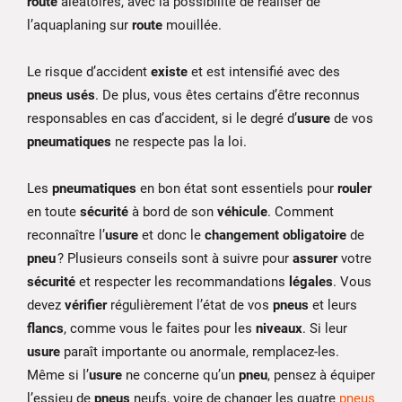
route
aléatoires, avec la possibilité de réaliser de
l’aquaplaning sur
route
mouillée.
Le risque d’accident
existe
et est intensifié avec des
pneus usés
. De plus, vous êtes certains d’être reconnus
responsables en cas d’accident, si le degré d’
usure
de vos
pneumatiques
ne respecte pas la loi.
Les
pneumatiques
en bon état sont essentiels pour
rouler
en toute
sécurité
à bord de son
véhicule
. Comment
reconnaître l’
usure
et donc le
changement obligatoire
de
pneu
? Plusieurs conseils sont à suivre pour
assurer
votre
sécurité
et respecter les recommandations
légales
. Vous
devez
vérifier
régulièrement l’état de vos
pneus
et leurs
flancs
, comme vous le faites pour les
niveaux
. Si leur
usure
paraît importante ou anormale, remplacez-les.
Même si l’
usure
ne concerne qu’un
pneu
, pensez à équiper
l’essieu de
pneus
neufs, voire de changer les quatre
pneus