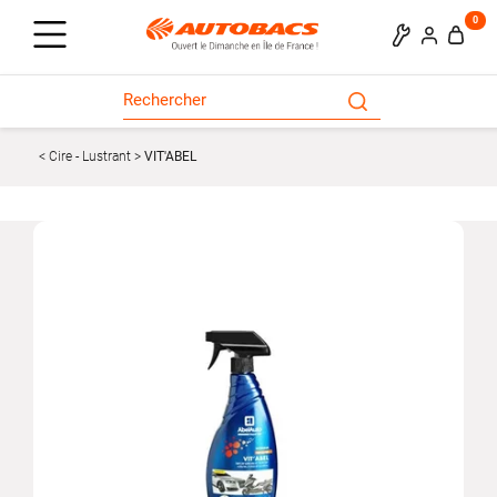
0
Cire - Lustrant
VIT'ABEL