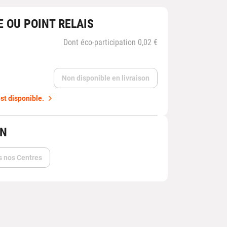
E OU POINT RELAIS
Dont éco-participation 0,02 €
Non disponible en livraison
st disponible.
IN
s nos Centres