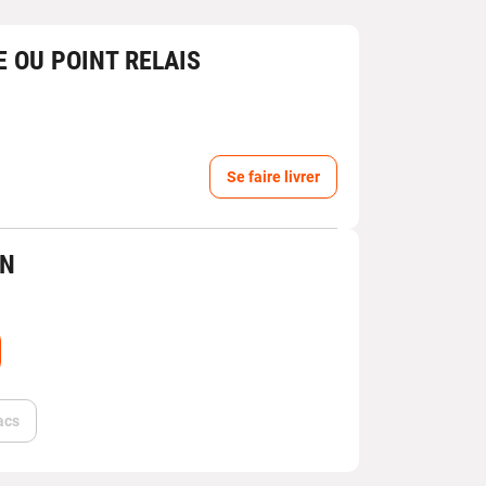
E OU POINT RELAIS
Se faire livrer
IN
acs