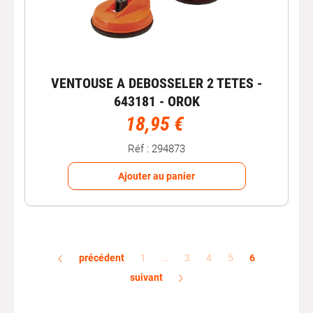
VENTOUSE A DEBOSSELER 2 TETES -
643181 - OROK
18,95 €
Réf : 294873
Ajouter au panier
précédent
1
…
3
4
5
6
suivant